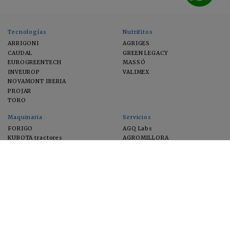
Tecnologías
Nutrifitos
ARRIGONI
AGRIGES
CAUDAL
GREEN LEGACY
EUROGREENTECH
MASSÓ
INVEUROP
VALIMEX
NOVAMONT IBERIA
PROJAR
TORO
Maquinaria
Servicios
FORIGO
AGQ Labs
KUBOTA tractores
AGROMILLORA
EIMA
FEUGA
MACFRUT
MICROGAIA
VERCHILAB
ZERYA
Cultivos
EUROSEMILLAS