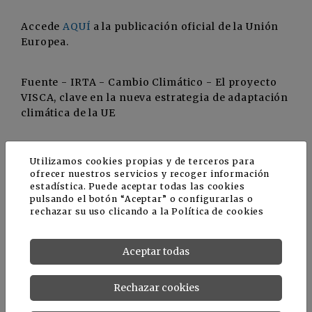
Accede
AQUÍ
a la publicación oficial de la Unión
Europea.
Fuente - IRTA - Cambio Climático - El proyecto
VISCA, clave en la nueva estrategia de adaptación
climática de la UE
Sobre el IRTA
Utilizamos cookies propias y de terceros para
ofrecer nuestros servicios y recoger información
estadística. Puede aceptar todas las cookies
El
IRTA
es un instituto de investigación dedicado
pulsando el botón “Aceptar” o configurarlas o
a la I+D+i agroalimentaria en los ámbitos de
rechazar su uso clicando a la
Política de cookies
producción vegetal, producción animal,
industrias alimentarias, medio ambiente y cambio
Aceptar todas
global, y economía agroalimentaria.
Rechazar cookies
La transferencia de los avances científicos del
IRTA contribuyen a la modernización,