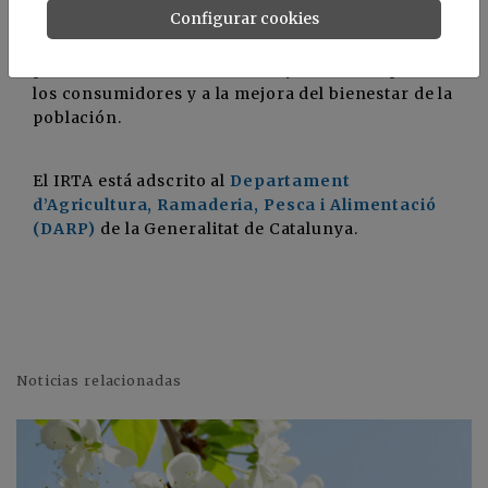
Configurar cookies
competitividad y desarrollo sostenible de los
sectores agrario, alimentario y acuícola, a la
provisión de alimentos sanos y de calidad para
los consumidores y a la mejora del bienestar de la
población.
El IRTA está adscrito al
Departament
d’Agricultura, Ramaderia, Pesca i Alimentació
(DARP)
de la Generalitat de Catalunya.
Noticias relacionadas