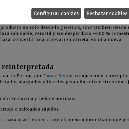
Configurar cookies
Rechazar cookies
al, con alto contenido en fibra, vitaminas y compuestos
 producto no solo desde la genética, sino también desde 
ra saludable, versátil y sin desperdicio —100 % comest
o clara: convertir una innovación varietal en una nueva
r reinterpretada
izada en Europa por
Tozer Seeds
, rompe con el concepto
de tallos alargados y floretes pequeños ofrece tres venta
ración en cocina y reduce mermas.
crudo o salteados rápidos.
lista para usar", conecta con el consumidor urbano que pr