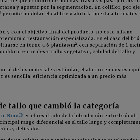
nada fue que el futuro de muchas brassicas pasa por aba
ctárea y apostar por la segmentación. En coliflor, por ej
 permite modular el calibre y abrir la puerta a formatos
ón y con el objetivo final del producto: no es lo mismo
 premium o restauración especializada. En el caso del bró
situarse en torno a 6 plantas/m², con separación de 1 met
uilibrio entre desarrollo vegetativo, calidad del tallo y
r al de los materiales estándar, el ahorro en costes equi
r es sencilla: eficiencia optimizada a un precio más
de tallo que cambió la categoría
on
,
Bimi®
es el resultado de la hibridación entre brócoli
principal rasgo diferencial es el tallo largo y completame
ños y delicados.