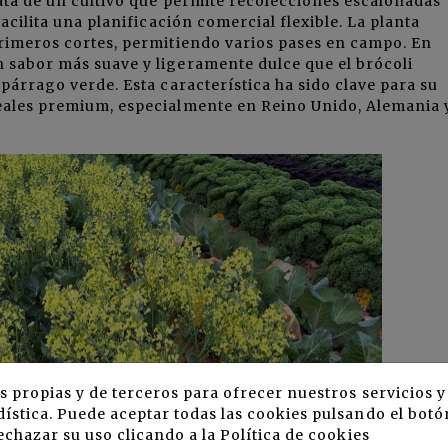
ata de un cultivo que permite recolecciones escalonadas
acilita una planificación comercial flexible. La planta
primeros cortes, permitiendo varios pases en campo. En
 sabor más suave y ligeramente dulce que el brócoli
párrago verde. Esta característica ha sido clave para su
eales premium, especialmente en Reino Unido, Alemania 
s propias y de terceros para ofrecer nuestros servicios 
ística. Puede aceptar todas las cookies pulsando el botó
echazar su uso clicando a la
Política de cookies