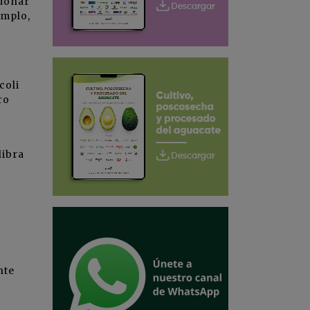
ndonar
emplo,
coli
ro
libra
nte