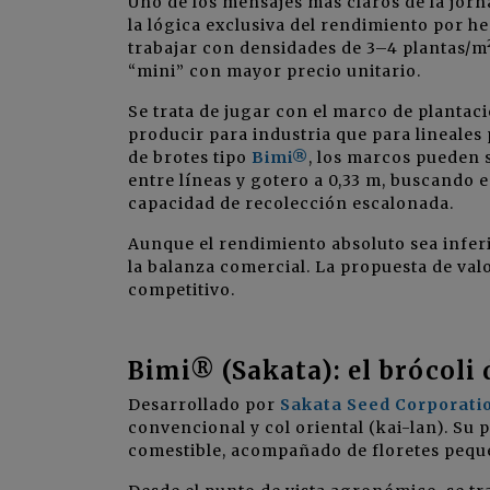
Uno de los mensajes más claros de la jor
la lógica exclusiva del rendimiento por he
trabajar con densidades de 3–4 plantas/m²
“mini” con mayor precio unitario.
Se trata de jugar con el marco de plantaci
producir para industria que para lineales
de brotes tipo
Bimi®
, los marcos pueden 
entre líneas y gotero a 0,33 m, buscando eq
capacidad de recolección escalonada.
Aunque el rendimiento absoluto sea inferio
la balanza comercial. La propuesta de valo
competitivo.
Bimi® (Sakata): el brócoli 
Desarrollado por
Sakata Seed Corporati
convencional y col oriental (kai-lan). Su 
comestible, acompañado de floretes peque