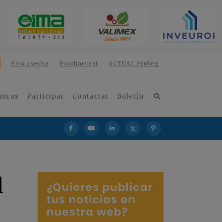
Poscosecha
Postharvest
ACTUAL FruVeg
otros
Participar
Contactar
Boletín
l