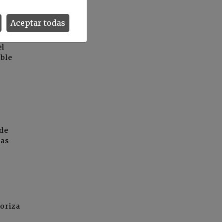
Aceptar todas
el
ible
 de
jas
ioriza