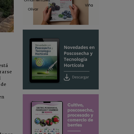
está
rarse
l
 de
en