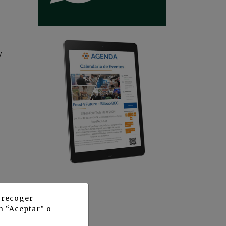
y
y recoger
n “Aceptar” o