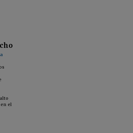
icho
ca
os
e
alto
 en el