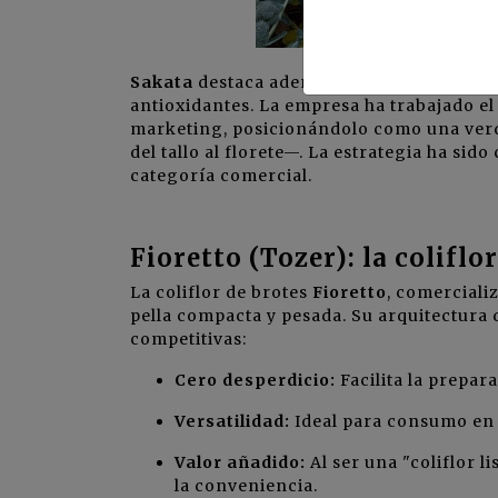
Sakata
destaca además su perfil nutricion
antioxidantes. La empresa ha trabajado el
marketing, posicionándolo como una verdu
del tallo al florete—. La estrategia ha sid
categoría comercial.
Fioretto (Tozer): la coliflo
La coliflor de brotes
Fioretto
, comercial
pella compacta y pesada. Su arquitectura 
competitivas:
Cero desperdicio:
Facilita la prepa
Versatilidad:
Ideal para consumo en 
Valor añadido:
Al ser una "coliflor 
la conveniencia.