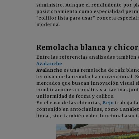
suministro. Aunque el rendimiento por pla
posicionamiento como especialidad permi
“coliflor lista para usar” conecta espec
moderna.
Remolacha blanca y chicori
Entre las referencias analizadas también
Avalanche
.
Avalanche
es una remolacha de raíz blanc
terroso que la remolacha convencional. Es
mercados que buscan innovación visual sin
combinaciones cromáticas atractivas junto
uniformidad de forma y calibre.
En el caso de las chicorias,
Bejo
trabaja t
contenido en antocianinas, como
Canalet
lineal, sino también valor funcional asoc