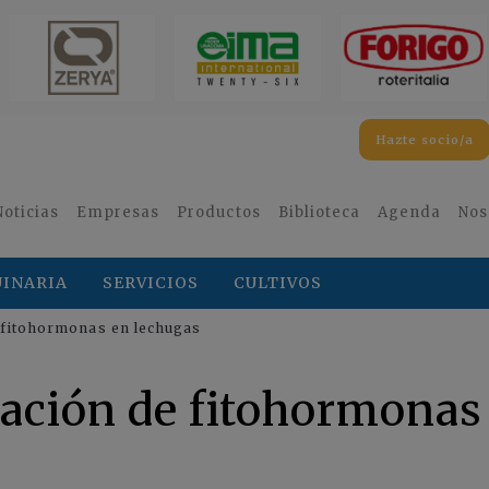
Hazte socio/a
Noticias
Empresas
Productos
Biblioteca
Agenda
Nos
INARIA
SERVICIOS
CULTIVOS
e fitohormonas en lechugas
icación de fitohormonas