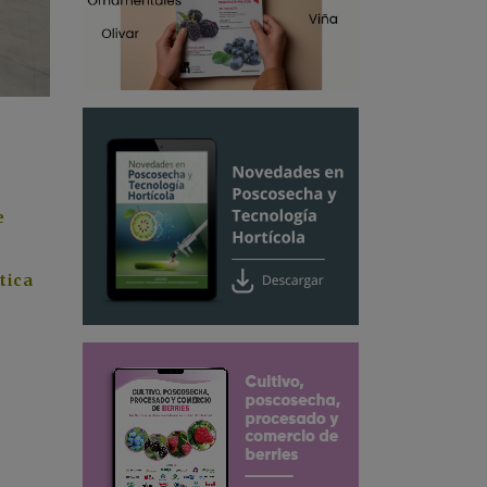
e
tica