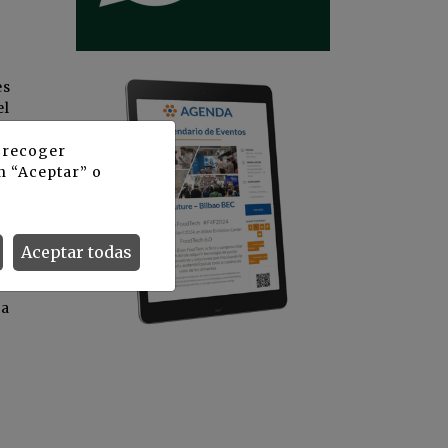
es
el
eñan
s
y recoger
n “Aceptar” o
Aceptar todas
 a