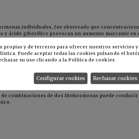
ohormonas individuales, fue observado que concentracion
ico y ácido giberélico provocan un aumento marcante en 
a. Esto sugiere que las fitohormonas individuales desemp
de varios aspectos de la fisiología de la planta, incluido
s propias y de terceros para ofrecer nuestros servicios 
e raíces, de brotes y la vitalidad general de la planta.
ística. Puede aceptar todas las cookies pulsando el botó
echazar su uso clicando a la
Política de cookies
ezcla de fitohormonas mostró un conjunto diferente de
de fotosíntesis, pero una menor respuesta antioxidante.
Configurar cookies
Rechazar cookies
ón de combinaciones de dos fitohormonas puede conducir
nico.