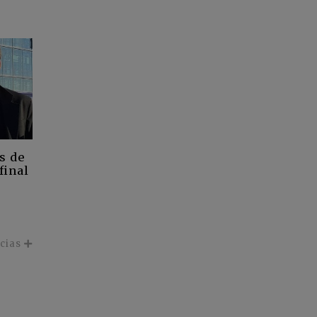
s de
final
icias