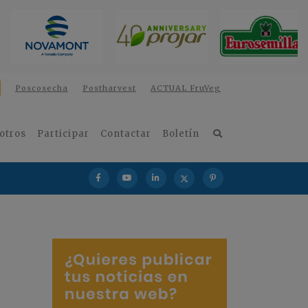
Poscosecha
Postharvest
ACTUAL FruVeg
otros
Participar
Contactar
Boletín