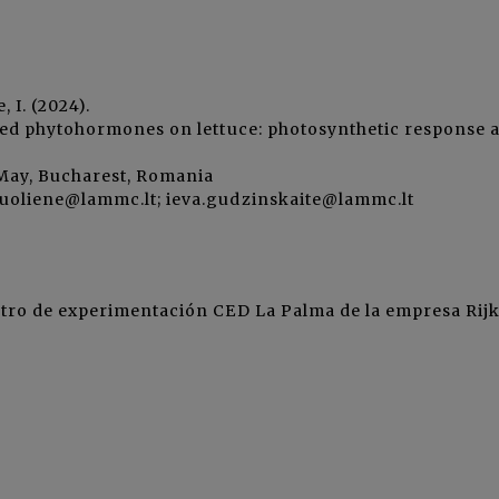
 I. (2024).
ted phytohormones on lettuce: photosynthetic response 
 May, Bucharest, Romania
uoliene@lammc.lt; ieva.gudzinskaite@lammc.lt
tro de experimentación CED La Palma de la empresa Rij