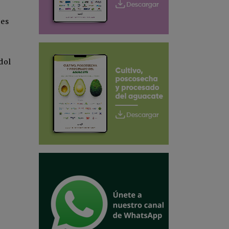
les
dol