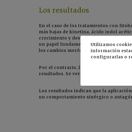
Los resultados
En el caso de los tratamientos con fit
más bajas de kinetina, ácido indol acét
crecimiento y desarrollo de la hortaliz
un papel fundamental en la estimulación 
Utilizamos cookie
los cambios morfológicos, el desarrollo d
información estad
configurarlas o r
Por el contrario, la aplicación de la m
resultados. Se verificó una mayor tasa 
Los resultados indican que la aplicaci
un comportamiento sinérgico o antagó