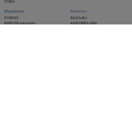
TORO
Maquinaria
Servicios
FORIGO
AGQ Labs
KUBOTA tractores
AGROMILLORA
EIMA
FEUGA
MACFRUT
MICROGAIA
VERCHILAB
ZERYA
Cultivos
EUROSEMILLAS