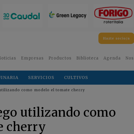
Hazte socio/a
Noticias
Empresas
Productos
Biblioteca
Agenda
Nos
INARIA
SERVICIOS
CULTIVOS
 utilizando como modelo el tomate cherry
iego utilizando como
e cherry