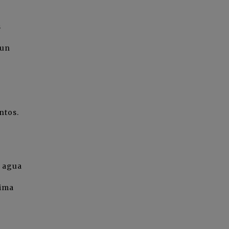
s
 un
ntos.
l agua
tima