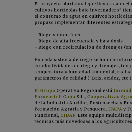
El proyecto plurianual que lleva a cabo el
cultivos hortícolas bajo invernadero” tie
el consumo de agua en cultivos hortícolas
propuso implementar diferentes estrategia
- Riego subterráneo
- Riego de alta frecuencia y baja dosis
- Riego con recirculación de drenajes (en 
En cada sistema de riego se han monitori
conductividades de riego y drenajes, tem
temperatura y humedad ambiental, radiació
parámetros de calidad (ºBrix, acidez, etc.)
El Grupo
Operativo Regional está
formad
Eurocastell Caña
S.L.,
Cooperativas Agr
de la Industria Auxiliar, Postcosecha y E
Formación Agraria y Pesquera,
IFAPA
y F
Funcional,
CIDAF
. Este equipo multidisci
técnicas más novedosas a los agricultores