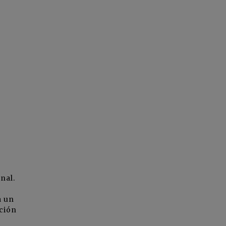
nal.
a un
cción