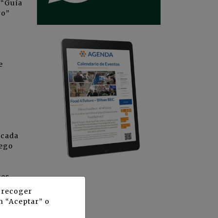
 “Guía
ro”
e
 cada
iego
res
y recoger
n “Aceptar” o