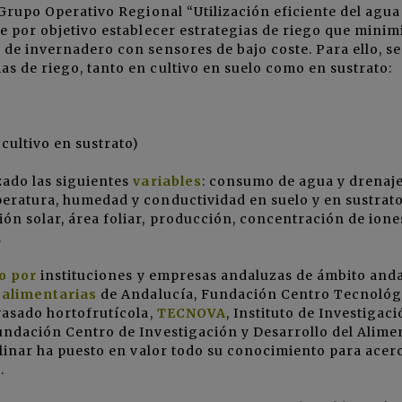
 Grupo Operativo Regional “Utilización eficiente del agua
ne por objetivo establecer estrategias de riego que mini
 de invernadero con sensores de bajo coste. Para ello, se
s de riego, tanto en cultivo en suelo como en sustrato:
cultivo en sustrato)
zado las siguientes
variables
: consumo de agua y drenaje
peratura, humedad y conductividad en suelo y en sustrato
n solar, área foliar, producción, concentración de ione
.
o por
instituciones y empresas andaluzas de ámbito anda
oalimentarias
de Andalucía, Fundación Centro Tecnológ
nvasado hortofrutícola,
TECNOVA
, Instituto de Investigaci
undación Centro de Investigación y Desarrollo del Alime
plinar ha puesto en valor todo su conocimiento para acerc
.