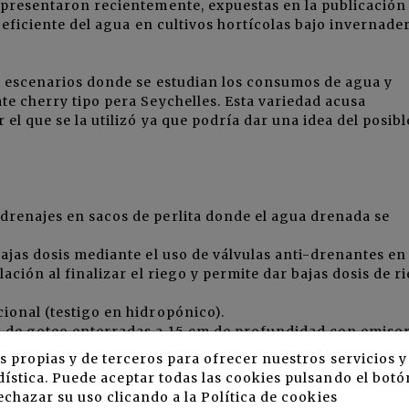
e presentaron recientemente, expuestas en la publicación
n eficiente del agua en cultivos hortícolas bajo invernade
is escenarios donde se estudian los consumos de agua y
te cherry tipo pera Seychelles. Esta variedad acusa
el que se la utilizó ya que podría dar una idea del posibl
drenajes en sacos de perlita donde el agua drenada se
bajas dosis mediante el uso de válvulas anti-drenantes en
ación al finalizar el riego y permite dar bajas dosis de r
ional (testigo en hidropónico).
s de goteo enterradas a 15 cm de profundidad con emiso
 de riego.
s propias y de terceros para ofrecer nuestros servicios 
dosis.
ística. Puede aceptar todas las cookies pulsando el botó
suelo).
echazar su uso clicando a la
Política de cookies