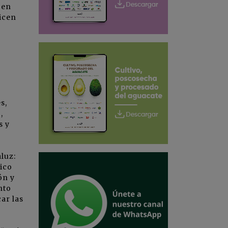
 en
micen
s,
,
s y
luz:
ico
ón y
nto
ar las