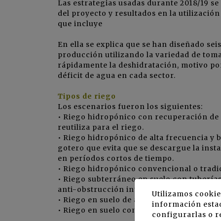
Las estrategias usadas durante 2018/19 s
del proyecto y resultados en la utilizació
que incluye
En ella se explica que se han diseñado se
producción utilizando la variedad de toma
rápidamente la deshidratación, motivo por 
déficit de agua en cada sector.
Tipos de riego
Los escenarios fueron los siguientes:
• Riego hidropónico con recuperación de 
reutiliza para el riego.
• Riego hidropónico de alta frecuencia y 
gotero que evita que se descargue la instal
en períodos cortos de tiempo.
• Riego hidropónico convencional o tradic
• Riego subterráneo en suelo con tubería
anti-obstrucción integrados en las líneas
Utilizamos cookie
• Riego en suelo de alta frecuencia y baja 
información estad
• Riego en suelo convencional (testigo en 
configurarlas o r