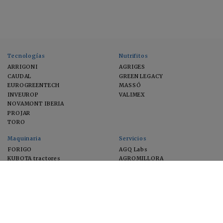
Tecnologías
Nutrifitos
ARRIGONI
AGRIGES
CAUDAL
GREEN LEGACY
EUROGREENTECH
MASSÓ
INVEUROP
VALIMEX
NOVAMONT IBERIA
PROJAR
TORO
Maquinaria
Servicios
FORIGO
AGQ Labs
KUBOTA tractores
AGROMILLORA
EIMA
FEUGA
MACFRUT
MICROGAIA
VERCHILAB
ZERYA