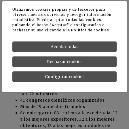
papel clave en el desarrollo de una agricultura
Utilizamos cookies propias y de terceros para
sostenible y resiliente, facilitando los
ofrecer nuestros servicios y recoger información
intercambios entre actores clave del sector y
estadística. Puede aceptar todas las cookies
promoviendo la adopción de soluciones
pulsando el botón “Aceptar” o configurarlas o
innovadoras a escala global.
rechazar su uso clicando a la
Política de cookies
Aceptar todas
Cifras clave de SIAM 2024
Rechazar cookies
1.125.294 visitantes
70 países participante
Configurar cookies
1500 expositores
45 delegaciones extranjeras encabezadas
por 22 ministros
41 congresos científicos organizados
Más de 19 acuerdos firmados
Se entregaron 83 trofeos a la excelencia: 12
a los mejores expositores, 32 a los mejores
obtentores, 12 a las mejores unidades de