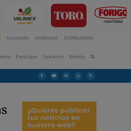
Poscosecha
Postharvest
ACTUAL FruVeg
otros
Participar
Contactar
Boletín
ás