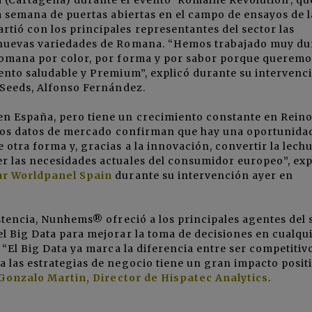
la semana de puertas abiertas en el campo de ensayos de l
ió con los principales representantes del sector las
 nuevas variedades de Romana. “Hemos trabajado muy du
 Romana por color, por forma y por sabor porque queremo
ento saludable y Premium”, explicó durante su intervenci
 Seeds, Alfonso Fernández.
n España, pero tiene un crecimiento constante en Rein
, los datos de mercado confirman que hay una oportunida
 otra forma y, gracias a la innovación, convertir la lech
r las necesidades actuales del consumidor europeo”, exp
tar Worldpanel Spain
durante su intervención ayer en
istencia, Nunhems® ofreció a los principales agentes del 
l Big Data para mejorar la toma de decisiones en cualqu
 “El Big Data ya marca la diferencia entre ser competitiv
 las estrategias de negocio tiene un gran impacto posit
Gonzalo Martin, Director de Hispatec Analytics
.