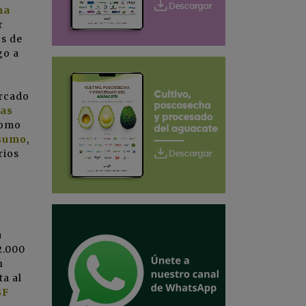
na
r
s de
go a
ercado
las
como
nsumo
,
rios
a
2.000
n
a al
SF