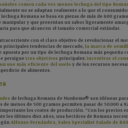
spañoles comen cada vez menos lechuga del tipo Roma
ialmente no se adaptan realmente a lo que el consumido
de lechuga Romana se basa en piezas de más de 600 gramo
de manipular y que presentan un sabor ligeramente amar
ria para que alcancen el tamaño comercial estándar.
tracorriente con el claro objetivo de revolucionar el m
s principales tendencias de mercado,
la marca de semil
me apuesta por un tipo de lechuga Romana más pequeña 
ue persigue
tres objetivos
principales:
incentivar el co
r
un uso más eficiente del suelo
y de los recursos necesa
sperdicio de alimentos.
ea
dades
de lechuga Romana de Nunhems® son idóneas par
ezas de menos de 500 gramos permiten pasar de 50.000 a 9
 importante los costes de producción. “Con los precios e
te los últimos diez años, una hectárea de Romana necesit
según
Alfonso Fernández, Sales Specialist Salads de BA