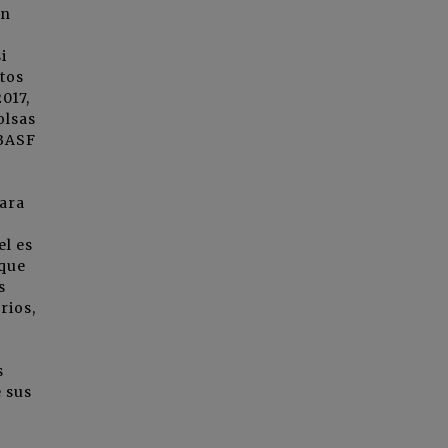
ón
o
i
tos
017,
olsas
 BASF
ara
el es
 que
s
rios,
s
e sus