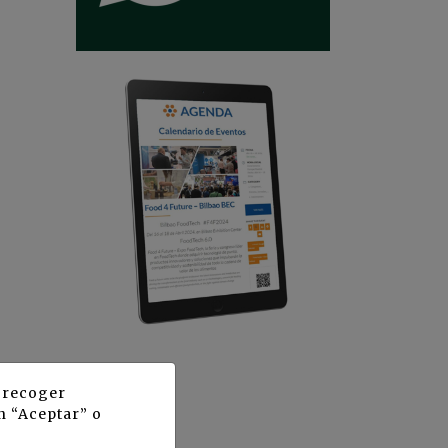
y recoger
n “Aceptar” o