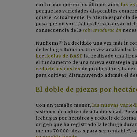
confirman que en los últimos años
los e
porque las variedades disponibles comerc
quiere. Actualmente, la oferta española 
peso que no son fáciles de conservar ni 
consecuencia de la
sobremaduración
necesa
Nunhems®
ha decidido una vez más ir con
de lechuga Romana. Una vez analizadas la
hortícolas de BASF
ha realizado una fir
el fundamento de una nueva estrategia q
reducir los costes
de producción y hace
para cultivar, disminuyendo además el de
El doble de piezas por hectár
Con un tamaño menor,
las nuevas varie
sistemas de cultivo de alta densidad. Pi
lechugas por hectárea y reducir de forma
origen que ha registrado la lechuga duran
menos 70.000 piezas para ser rentable”, 