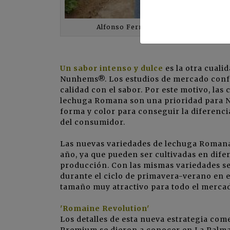
Alfonso Fernández Salas, de Nunhe
Un sabor intenso y dulce
es la otra cual
Nunhems®. Los estudios de mercado confi
calidad con el sabor. Por este motivo, la
lechuga Romana son una prioridad para 
forma y color para conseguir la diferencia
del consumidor.
Las nuevas variedades de lechuga Romana 
año, ya que pueden ser cultivadas en dife
producción. Con las mismas variedades se
durante el ciclo de primavera-verano en e
tamaño muy atractivo para todo el mercad
'Romaine Revolution'
Los detalles de esta nueva estrategia com
Premium se dieron a conocer en La Palma 