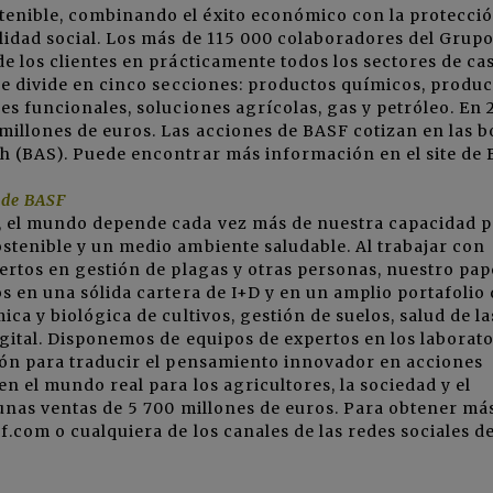
tenible, combinando el éxito económico con la protecci
lidad social. Los más de 115 000 colaboradores del Grup
e los clientes en prácticamente todos los sectores de cas
 se divide en cinco secciones: productos químicos, produc
es funcionales, soluciones agrícolas, gas y petróleo. En 2
millones de euros. Las acciones de BASF cotizan en las b
ch (BAS). Puede encontrar más información en el site de
s de BASF
, el mundo depende cada vez más de nuestra capacidad p
stenible y un medio ambiente saludable. Al trabajar con
pertos en gestión de plagas y otras personas, nuestro pap
os en una sólida cartera de I+D y en un amplio portafolio
ca y biológica de cultivos, gestión de suelos, salud de la
igital. Disponemos de equipos de expertos en los laborato
ción para traducir el pensamiento innovador en acciones
en el mundo real para los agricultores, la sociedad y el
 unas ventas de 5 700 millones de euros. Para obtener má
f.com o cualquiera de los canales de las redes sociales d