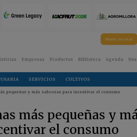
Hazte socio/a
Noticias
Empresas
Productos
Biblioteca
Agenda
Nos
INARIA
SERVICIOS
CULTIVOS
s pequeñas y más sabrosas para incentivar el consumo
as más pequeñas y m
centivar el consumo