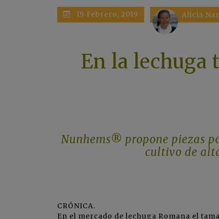
19 Febrero, 2019
Alicia N
En la lechuga
Nunhems® propone piezas por
cultivo de al
CRÓNICA.
En el mercado de lechuga Romana el tama