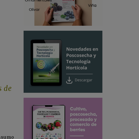
s de
onsumo