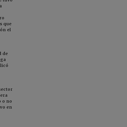
a
ro
s que
ón el
o
d de
uga
licó
sector
iera
o o no
ivo en