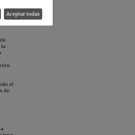
Aceptar todas
 de
 la
n
n
ación
odo el
s de
za
e tuvo