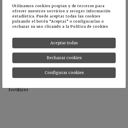
plantas de tratamiento de aguas residuales con la
Utilizamos cookies propias y de terceros para
idea de estar funcionando en el mercado el año
ofrecer nuestros servicios y recoger información
próximo. Además, los técnicos adelantan que será
estadística. Puede aceptar todas las cookies
posible la utilización del mismo en conjunto a
pulsando el botón “Aceptar” o configurarlas o
rechazar su uso clicando a la
Política de cookies
distintas actividades tales como aguas residuales
de la industria alimentaria y residuos de
fermentación de la producción de biogás a partir
Aceptar todas
de residuos agrícolas.
Rechazar cookies
Fuente
Configurar cookies
www.igb.fraunhofer.de - Using wastewater as
fertilizer