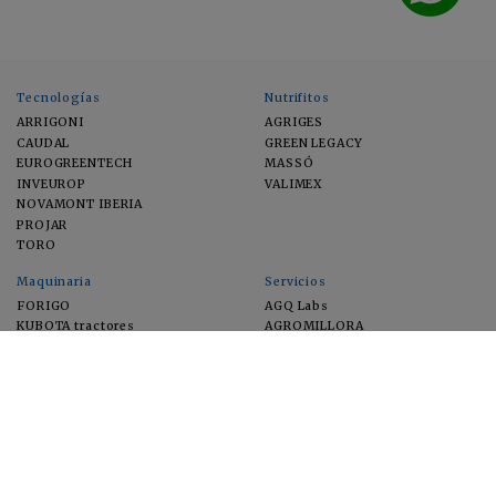
Tecnologías
Nutrifitos
ARRIGONI
AGRIGES
CAUDAL
GREEN LEGACY
EUROGREENTECH
MASSÓ
INVEUROP
VALIMEX
NOVAMONT IBERIA
PROJAR
TORO
Maquinaria
Servicios
FORIGO
AGQ Labs
KUBOTA tractores
AGROMILLORA
EIMA
FEUGA
MACFRUT
MICROGAIA
VERCHILAB
ZERYA
Cultivos