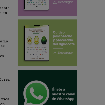
urante
o en
 como
 se
e
es.
 Corea
a
trica
 en