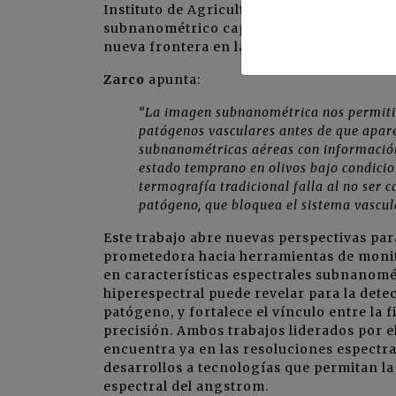
Instituto de Agricultura Sostenible del C
subnanométrico capaz de detectar banda
nueva frontera en la teledetección de en
Zarco
apunta:
“La imagen subnanométrica nos permitió
patógenos vasculares antes de que apar
subnanométricas aéreas con información 
estado temprano en olivos bajo condicion
termografía tradicional falla al no ser 
patógeno, que bloquea el sistema vascul
Este trabajo abre nuevas perspectivas par
prometedora hacia herramientas de monit
en características espectrales subnanométr
hiperespectral puede revelar para la dete
patógeno, y fortalece el vínculo entre la f
precisión. Ambos trabajos liderados por e
encuentra ya en las resoluciones espect
desarrollos a tecnologías que permitan la
espectral del angstrom.