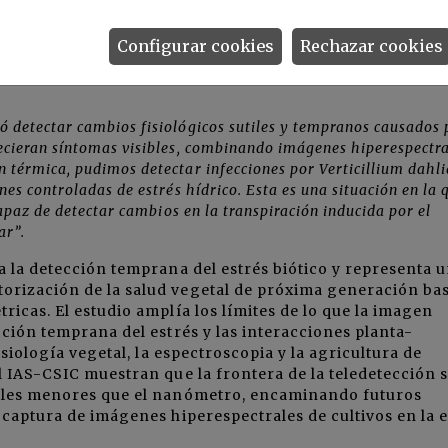
SIC demuestra cómo este sensor hiperespectral
s espectrales extremadamente estrechas abren también 
Configurar cookies
Rechazar cookies
fermedades.
 detectar cambios fisiológicos sutiles y tempranos causados 
ecieran síntomas visibles, combinando imágenes hiperespectra
térmica, pudimos detectar infecciones por Verticillium dahli
es controladas de estrés hídrico. Esta es una situación en la 
capaz de detectar cambios en la transpiración inducida por el
ar”.
a la detección temprana del estrés biótico y representa u
orización de la salud vegetal de próxima generación ba
icas. El estudio amplía los límites de lo que la imagen
cción temprana del estrés y las interacciones planta-
isiología vegetal, la espectroscopia y la agricultura de
l IAS-CSIC muestran que la frontera de la teledetección 
rales menores que el nanómetro, encaminando futuros
 captura de imágenes hiperespectrales de cultivos en la 