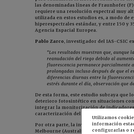
las denominadas líneas de Fraunhofer (F)
requiere una resolución espectral muy alta
utilizada en estos estudios es, a modo de 
hiperespectrales estándar, y entre 150 y 35
Agencia Espacial Europea.
Pablo Zarco
, investigador del IAS-CSIC e
“Los resultados muestran que, aunque la
reanudación del riego debido al aumento 
fluorescencia permanece parcialmente af
prolongadas incluso después de que el 
diferencias diurnas entre la fluorescenc
estrés durante el día, observación que de
De esta forma, este estudio subraya que lo
deterioro fotosintético en situaciones co
integrar la monitorización de indicadores
caracterización del estado fisiológico en 
Utilizamos cookie
información estad
Por otra parte, la investigación liderada 
configurarlas o r
Melbourne (Australia), la Universidad Té