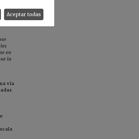
una
Aceptar todas
por
les
ae en
que la
na vía
sadas
se
escala