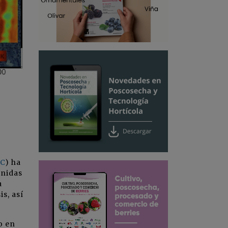
IC
) ha
enidas
a
s, así
o en