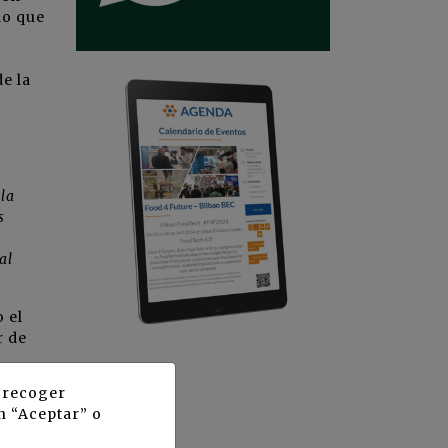
do que
de la
 la
s
al
 el
r de
y recoger
n “Aceptar” o
ad de
del