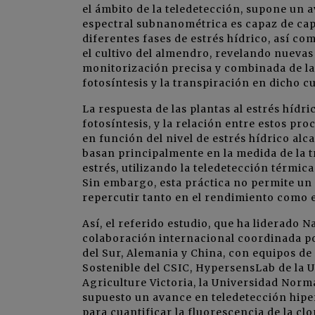
el ámbito de la teledetección, supone un 
espectral subnanométrica es capaz de capt
diferentes fases de estrés hídrico, así co
el cultivo del almendro, revelando nuevas
monitorización precisa y combinada de la
fotosíntesis y la transpiración en dicho cu
La respuesta de las plantas al estrés hídr
fotosíntesis, y la relación entre estos pr
en función del nivel de estrés hídrico alc
basan principalmente en la medida de la t
estrés, utilizando la teledetección térmic
Sin embargo, esta práctica no permite un 
repercutir tanto en el rendimiento como en
Así, el referido estudio, que ha liderado 
colaboración internacional coordinada po
del Sur, Alemania y China, con equipos de
Sostenible del CSIC, HypersensLab de la U
Agriculture Victoria, la Universidad Norm
supuesto un avance en teledetección hipe
para cuantificar la fluorescencia de la clo