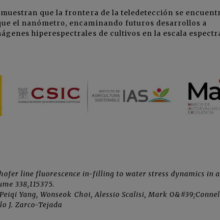
muestran que la frontera de la teledetección se encuent
que el nanómetro, encaminando futuros desarrollos a
ágenes hiperespectrales de cultivos en la escala espectra
hofer line fluorescence in-filling to water stress dynamics in
ume 338,115375.
eiqi Yang, Wonseok Choi, Alessio Scalisi, Mark O&#39;Connel
lo J. Zarco-Tejada