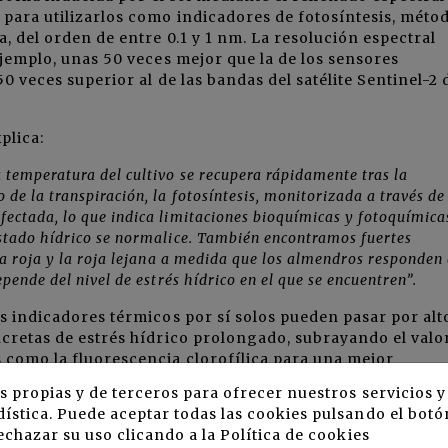
 para utilizarlos como indicadores de fotosíntesis, méto
, del orden de entre 0.1 y 1 nm. La resolución espectral
ejemplo, unas 50 veces mejor que la de los sensores
0 veces superior al de las bandas del satélite Sentinel-2 
xplica:
 temperatura del cultivo se recupera rápidamente tras la
de la transpiración, la fotosíntesis, monitorizada a través de
ectada, lo que indica limitaciones bioquímicas y fotoquímica
estado hídrico se normalice. También encontramos fuertes
ia roja y la roja lejana a medida que los almendros responden 
pende del nivel de estrés hídrico en el que se encuentren”.
s indicadores térmicos por sí solos pueden pasar por alto
ncretas de estrés hídrico prolongado, subrayando el valo
 como la fluorescencia clorofílica para una mejor
las estrategias de riego del almendro.
s propias y de terceros para ofrecer nuestros servicios 
ística. Puede aceptar todas las cookies pulsando el botó
por Anirudh Belwalkar y llevada a cabo entre la Universid
echazar su uso clicando a la
Política de cookies
cnica de Múnich (Alemania) y coordinada por QuantaLab 