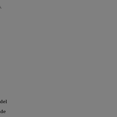
s.
 del
 de