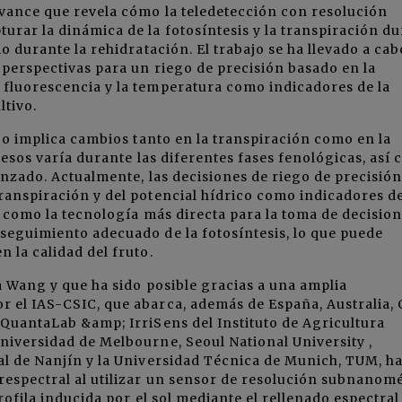
avance que revela cómo la teledetección con resolución
urar la dinámica de la fotosíntesis y la transpiración d
mo durante la rehidratación. El trabajo se ha llevado a cab
 perspectivas para un riego de precisión basado en la
 fluorescencia y la temperatura como indicadores de la
ltivo.
ico implica cambios tanto en la transpiración como en la
ocesos varía durante las diferentes fases fenológicas, así
anzado. Actualmente, las decisiones de riego de precisión
ranspiración y del potencial hídrico como indicadores d
a como la tecnología más directa para la toma de decision
seguimiento adecuado de la fotosíntesis, lo que puede
 la calidad del fruto.
Na Wang y que ha sido posible gracias a una amplia
r el IAS-CSIC, que abarca, además de España, Australia,
 QuantaLab &amp; IrriSens del Instituto de Agricultura
niversidad de Melbourne, Seoul National University ,
al de Nanjín y la Universidad Técnica de Munich, TUM, h
respectral al utilizar un sensor de resolución subnanomé
rofila inducida por el sol mediante el rellenado espectral