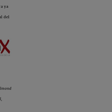
ra ya
l del
 almond
l,