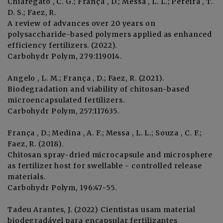
Chiaregato , C. G.; França , D.; Messa , L. L.; Pereira , T.
D. S.; Faez, R.
A review of advances over 20 years on
polysaccharide-based polymers applied as enhanced
efficiency fertilizers. (2022).
Carbohydr Polym, 279:119014.
Angelo , L. M.; França , D.; Faez, R. (2021).
Biodegradation and viability of chitosan-based
microencapsulated fertilizers.
Carbohydr Polym, 257:117635.
França , D.; Medina , A. F.; Messa , L. L.; Souza , C. F.;
Faez, R. (2018).
Chitosan spray-dried microcapsule and microsphere
as fertilizer host for swellable - controlled release
materials.
Carbohydr Polym, 196:47-55.
Tadeu Arantes, J. (2022) Cientistas usam material
biodegradável para encapsular fertilizantes