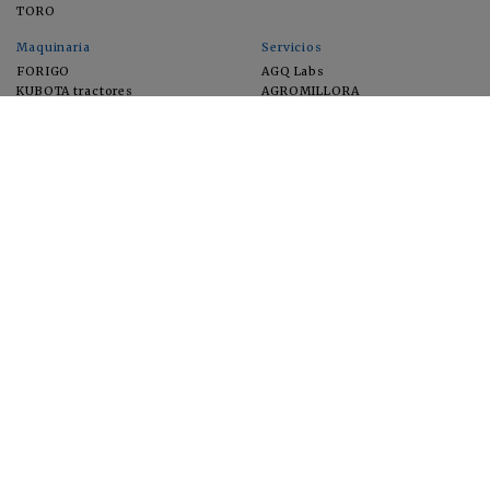
TORO
Maquinaria
Servicios
FORIGO
AGQ Labs
KUBOTA tractores
AGROMILLORA
EIMA
FEUGA
MACFRUT
MICROGAIA
VERCHILAB
ZERYA
Cultivos
EUROSEMILLAS