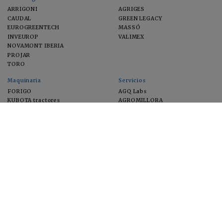
ARRIGONI
AGRIGES
CAUDAL
GREEN LEGACY
EUROGREENTECH
MASSÓ
INVEUROP
VALIMEX
NOVAMONT IBERIA
PROJAR
TORO
Maquinaria
Servicios
FORIGO
AGQ Labs
KUBOTA tractores
AGROMILLORA
EIMA
FEUGA
MACFRUT
MICROGAIA
VERCHILAB
ZERYA
Cultivos
EUROSEMILLAS