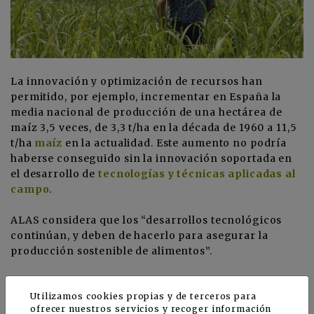
La innovación y optimización de recursos han
permitido, por ejemplo, incrementar en España la
media nacional de producción de una hectárea de
maíz 3,5 veces, de 3,3 t/ha en la década de 1960 a 11,5
t/ha
maíz
en la actualidad. Este aumento no podría
haberse conseguido sin la innovación soportada en
el desarrollo de
tecnologías y técnicas aplicadas al
campo
.
ALAS considera que los “desarrollos tecnológicos
continúan, y deben de hacerlo para asegurar la
producción sostenible de alimentos”.
Desde ALAS resaltan que los productos para la
Utilizamos cookies propias y de terceros para
protección de las plantas o los
Organismos
ofrecer nuestros servicios y recoger información
Modificados Genéticamente
(OMG) son dos