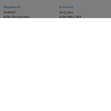
Maquinaria
Servicios
FORIGO
AGQ Labs
KUBOTA tractores
AGROMILLORA
EIMA
FEUGA
MACFRUT
MICROGAIA
VERCHILAB
ZERYA
Cultivos
EUROSEMILLAS