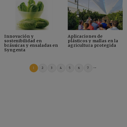
Innovación y
Aplicaciones de
sostenibilidad en
plásticos y mallas en la
brássicas y ensaladas en
agricultura protegida
Syngenta
...
1
2
3
4
5
6
7