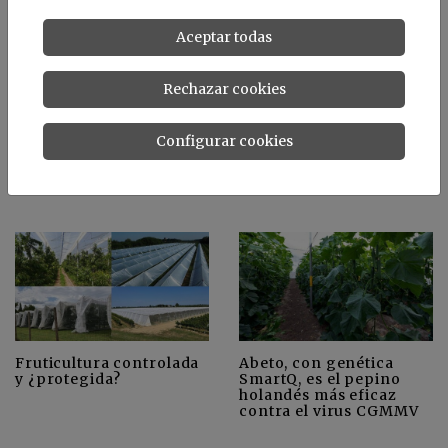
Aceptar todas
Rechazar cookies
La agricultura europea
Configurar cookies
¿está preparada para el
Pere Papasseit, socio de
cambio hacia el "Pacto
honor de la SECH
Verde"?
Abeto, con genética
Fruticultura controlada
SmartQ, es el pepino
y ¿protegida?
holandés más eficaz
contra el virus CGMMV