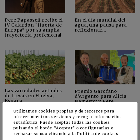
Pere Papasseit recibe el
En el día mundial del
IV Galardón “Huerta de
agua, una pausa para
Europa” por su amplia
reflexionar...
trayectoria profesional
Las variedades actuales
Premio Garofano
de fresas en Huelva,
d’Argento para Alicia
España
Namesny y Pere
Papasseit por sus
actividades en la
Utilizamos cookies propias y de terceros para
promoción de la
ofrecer nuestros servicios y recoger información
hortofruticultura
estadística. Puede aceptar todas las cookies
mundial
pulsando el botón “Aceptar” o configurarlas o
rechazar su uso clicando a la
Política de cookies