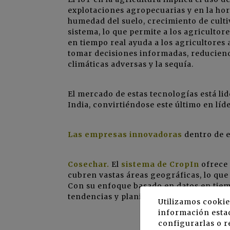
explotaciones agropecuarias y en la hor
humedad del suelo, crecimiento de culti
sistema, lo que permite a los agricultor
en tiempo real ayuda a los agricultores 
tomar decisiones informadas, reduciend
climáticas adversas y la sequía.
El mercado de estas tecnologías está li
India, convirtiéndose este último en líde
Las empresas innovadoras
dentro de e
Cosechar.
El
sistema de CropIn
ofrece 
cubren vastas áreas geográficas, lo que 
Con su enfoque basado en datos en tiem
tendencias y planificar el futuro.
Utilizamos cookie
información estad
configurarlas o r