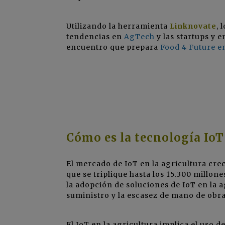
Utilizando la herramienta
Linknovate
, 
tendencias en
AgTech
y las startups y 
encuentro que prepara
Food 4 Future e
Cómo es la tecnología IoT
El mercado de IoT en la agricultura crec
que se triplique hasta los 15.300 millo
la adopción de soluciones de IoT en la a
suministro y la escasez de mano de obra
El IoT en la agricultura implica el uso 