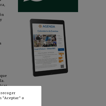
ra,
ión
 y
a
 que
la.
icar
y recoger
n “Aceptar” o