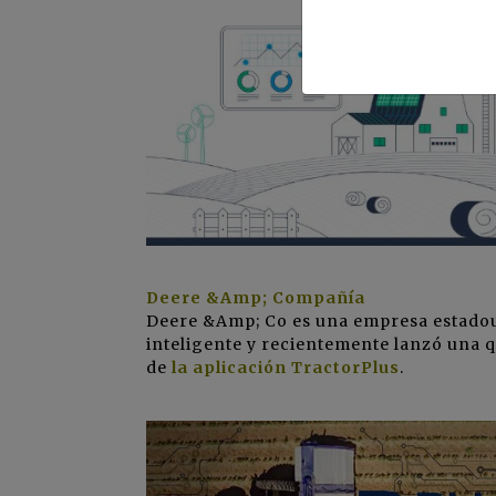
Deere &Amp; Compañía
Deere &Amp; Co es una empresa estadou
inteligente y recientemente lanzó una qu
de
la aplicación TractorPlus
.