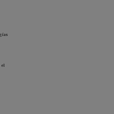
gías
 el