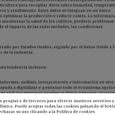
ticultura para recopilar datos sobre humedad, temperatu
vos y rendimiento. Estos datos se integran en un único
es optimizar la producción y reducir costes. La informac
a monitorear la salud de los cultivos, predecir problemas
o el impacto de las enfermedades, las condiciones
derado por Estados Unidos, seguido por el Reino Unido y l
r de la industria.
sta tendencia incluyen:
informes, análisis, interpretación e información en vivo
ayuda a digitalizar y gestionar todo el ecosistema agríco
po real, las empresas pueden archivar patrones, pronost
s propias y de terceros para ofrecer nuestros servicios 
ística. Puede aceptar todas las cookies pulsando el botó
echazar su uso clicando a la
Política de cookies