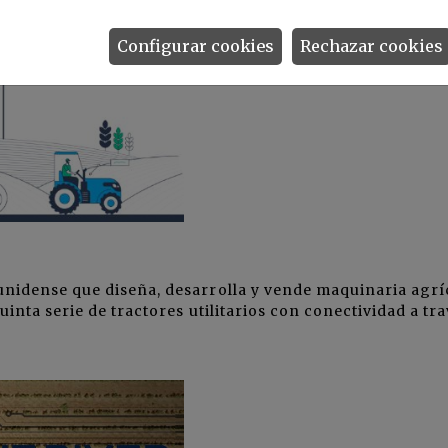
Configurar cookies
Rechazar cookies
nidense que diseña, desarrolla y vende maquinaria agrí
inta serie de tractores utilitarios con conectividad a tr