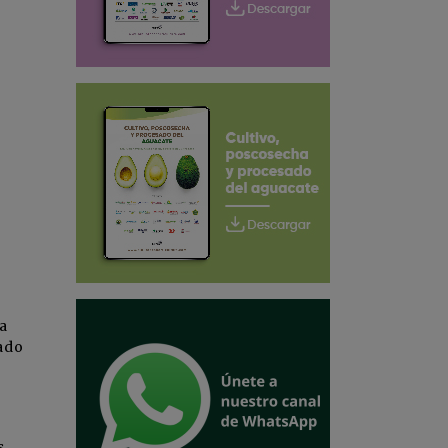
ra
ado
s