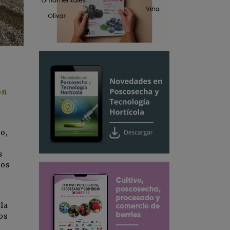
ón
o,
s
los
 la
os