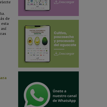
vierte
ña.
más de
 esta
 así
oras
para