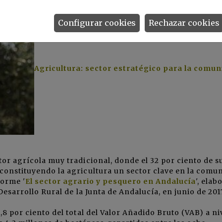
Configurar cookies
Rechazar cookies
Agricultura: sector estratégico para la comu
tor agrícola muy tradicional, donde el 32 por ciento de s
constituyendo la agricultura un sector clave en la comu
forme '
El sector agrario y pesquero en Andalucía
', elab
Desarrollo Rural de la Junta de Andalucía
, en junio de 201
,8 por ciento del total del Valor Añadido Bruto (VAB) a ni