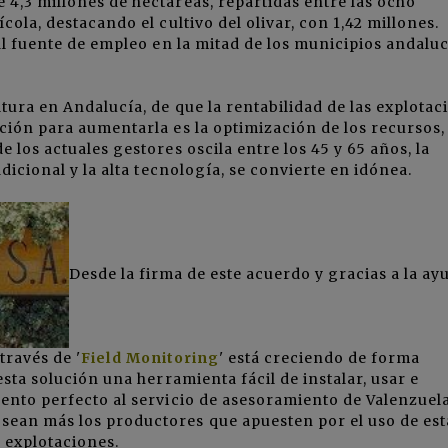
4,3 millones de hectáreas, repartidas entre las ocho
cola, destacando el cultivo del olivar, con 1,42 millones.
al fuente de empleo en la mitad de los municipios andaluc
tura en Andalucía, de que la rentabilidad de las explotac
ción para aumentarla es la optimización de los recursos,
 los actuales gestores oscila entre los 45 y 65 años, la
dicional y la alta tecnología, se convierte en idónea.
Desde la firma de este acuerdo y gracias a la ay
través de '
Field Monitoring
' está creciendo de forma
esta solución una herramienta fácil de instalar, usar e
ento perfecto al servicio de asesoramiento de Valenzuela
ean más los productores que apuesten por el uso de est
s explotaciones.