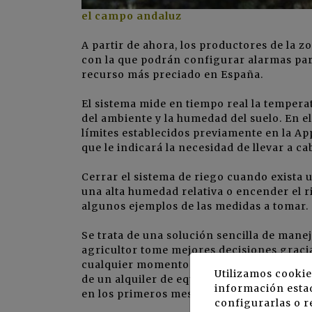
el campo andaluz
A partir de ahora, los productores de la 
con la que podrán configurar alarmas para
recurso más preciado en España.
El sistema mide en tiempo real la tempera
del ambiente y la humedad del suelo. En 
límites establecidos previamente en la Ap
que le indicará la necesidad de llevar a c
Cerrar el sistema de riego cuando exista u
una alta humedad relativa o encender el r
algunos ejemplos de las medidas a tomar.
Se trata de una solución sencilla de maneja
agricultor tome mejores decisiones gracia
cualquier momento y en cualquier lugar. A
Utilizamos cookie
de un alquiler de equipos, abonando una c
información estad
en los primeros meses de su utilización.
configurarlas o r