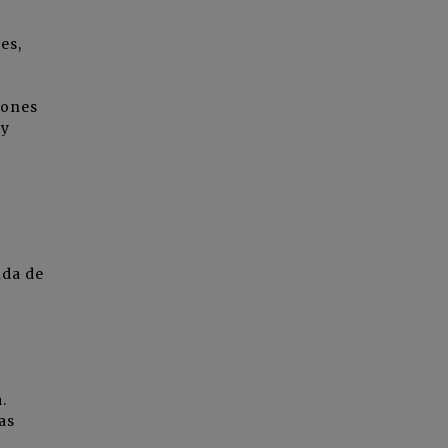
es,
iones
 y
uda de
.
as