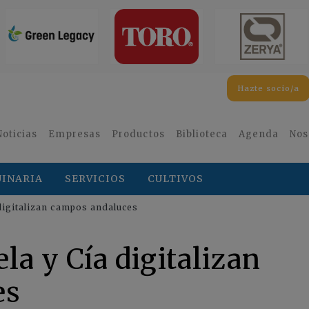
Hazte socio/a
Noticias
Empresas
Productos
Biblioteca
Agenda
Nos
INARIA
SERVICIOS
CULTIVOS
digitalizan campos andaluces
la y Cía digitalizan
es