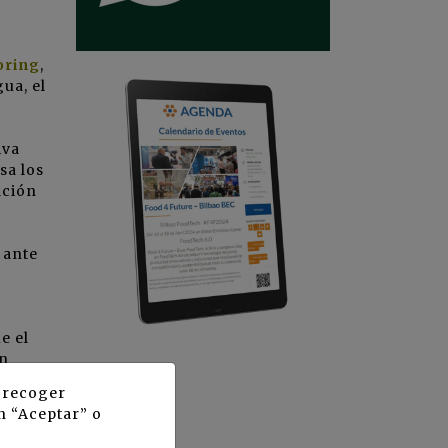
oring
,
ua, el
iva
sa los
ación
 ante
e el
en
 trata
y recoger
ortiza
n “Aceptar” o