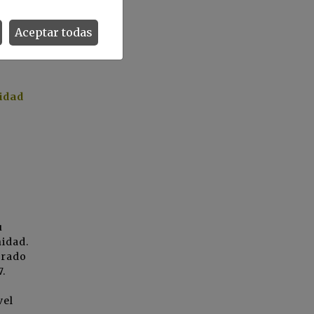
Aceptar todas
nidad
u
nidad.
orado
7.
vel