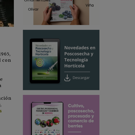
1965,
d con
de
a
ación
,
s