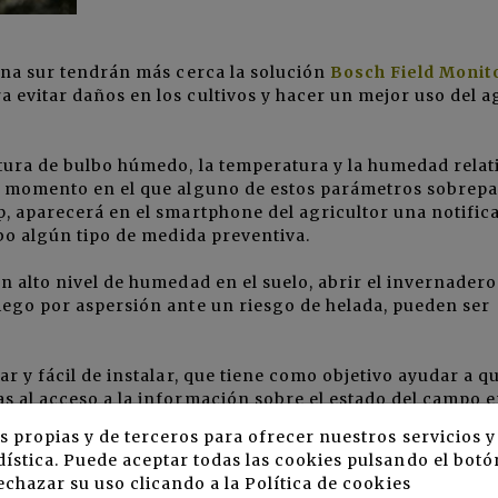
zona sur tendrán más cerca la solución
Bosch Field Monit
 evitar daños en los cultivos y hacer un mejor uso del ag
tura de bulbo húmedo, la temperatura y la humedad relat
el momento en el que alguno de estos parámetros sobrepa
p, aparecerá en el smartphone del agricultor una notific
abo algún tipo de medida preventiva.
n alto nivel de humedad en el suelo, abrir el invernadero
iego por aspersión ante un riesgo de helada, pueden ser
r y fácil de instalar, que tiene como objetivo ayudar a qu
s al acceso a la información sobre el estado del campo 
demás, no requiere realizar una gran inversión, pues se
s propias y de terceros para ofrecer nuestros servicios 
uota anual por el servicio de datos. De esta forma, se am
ística. Puede aceptar todas las cookies pulsando el botó
echazar su uso clicando a la
Política de cookies