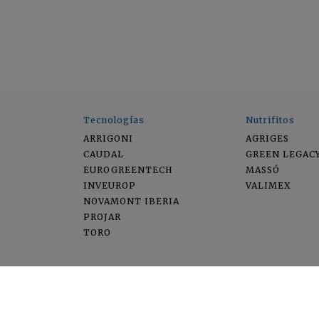
Tecnologías
Nutrifitos
ARRIGONI
AGRIGES
CAUDAL
GREEN LEGAC
EUROGREENTECH
MASSÓ
INVEUROP
VALIMEX
NOVAMONT IBERIA
PROJAR
TORO