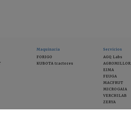
Maquinaria
Servicios
FORIGO
AGQ Labs
Y
KUBOTA tractores
AGROMILLOR
EIMA
FEUGA
MACFRUT
MICROGAIA
VERCHILAB
ZERYA