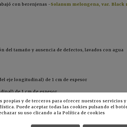
abajó con berenjenas -
Solanum melongena, var. Black 
ón del tamaño y ausencia de defectos, lavados con agua
del eje longitudinal) de 1 cm de espesor
udinal) de 1 cm de espesor
s propias y de terceros para ofrecer nuestros servicios 
 almacenaron a 5°C durante 7 días.
ística. Puede aceptar todas las cookies pulsando el botó
echazar su uso clicando a la
Política de cookies
especto de la forma del corte, a través de pruebas de
 adultos de ambos sexos. Posteriormente se evaluó la