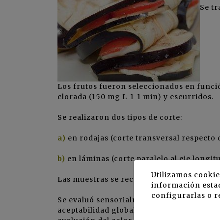
Se tr
Los frutos fueron seleccionados en funci
clorada (150 mg L-1-1 min) y escurridos.
Se realizaron dos tipos de corte:
a)
en rodajas (corte transversal respecto 
b)
en láminas (corte paralelo al eje longit
Utilizamos cookie
Las muestras se recubrieron con PVC y se
información estad
configurarlas o r
Se evaluó sensorialmente la preferencia r
aceptabilidad global con 80 consumidores