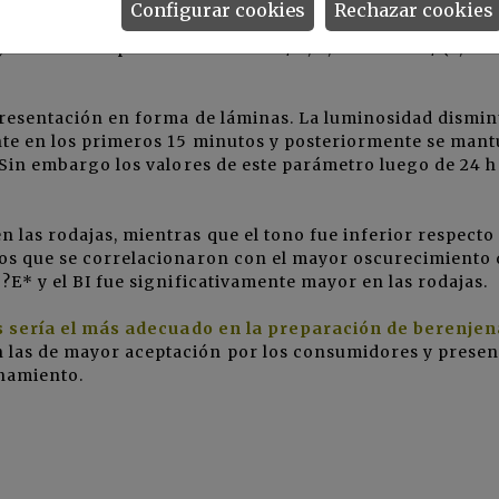
rialmente con jueces entrenados y a través de la medida d
Configurar cookies
Rechazar cookies
o Chroma y Hue). A fin de evaluar el cambio global de col
 el Índice de pardeamiento BI = / 0,17, siendo x = / (5,65 
 presentación en forma de láminas. La luminosidad dismi
nte en los primeros 15 minutos y posteriormente se man
. Sin embargo los valores de este parámetro luego de 24 h
 las rodajas, mientras que el tono fue inferior respecto 
tos que se correlacionaron con el mayor oscurecimiento 
?E* y el BI fue significativamente mayor en las rodajas.
s sería el más adecuado en la preparación de berenjen
on las de mayor aceptación por los consumidores y prese
namiento.