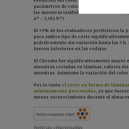
evolución del color en el producto, senso
parámetros de color (L*, a*, b*, calculand
las muestras también se calculó ?E* = 1/2 y
a* - 3,012 b*).
El 55% de los evaluadores prefirieron la
para ambos tipo de corte significativame
prácticamente sin variación hasta las 3 h
fueron inferiores en las rodajas.
El Chroma fue significativamente mayor en
muestras cortadas en láminas, valores és
muestras. Asimismo la variación del color 
Por lo tanto
el corte en forma de lámina
mínimamente procesadas
, ya que fuer
menor oscurecimiento durante el almace
Noticias relacionadas