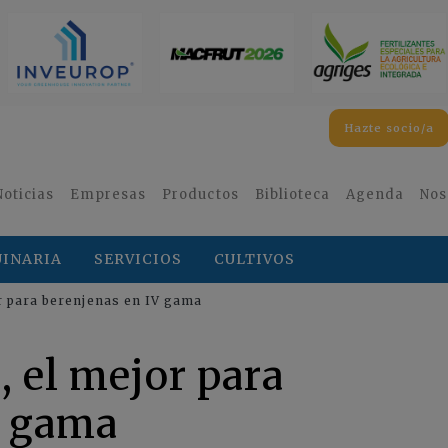
Hazte socio/a
Noticias
Empresas
Productos
Biblioteca
Agenda
Nos
INARIA
SERVICIOS
CULTIVOS
or para berenjenas en IV gama
, el mejor para
V gama