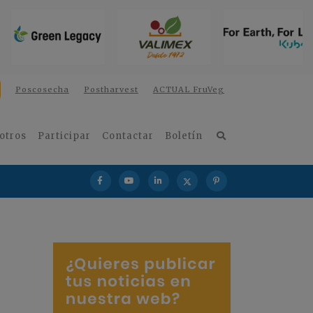
Poscosecha
Postharvest
ACTUAL FruVeg
otros
Participar
Contactar
Boletín