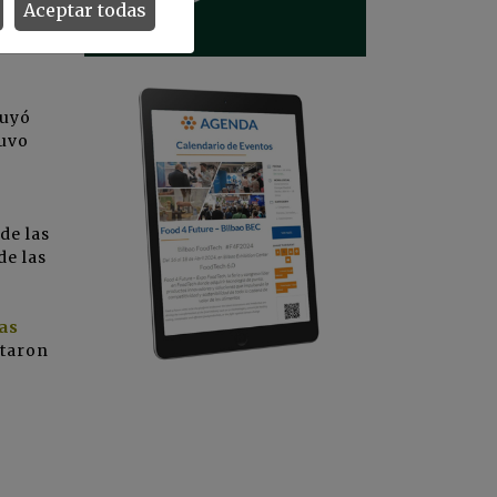
e los
Aceptar todas
or de
L* +
nuyó
tuvo
de las
de las
as
ntaron