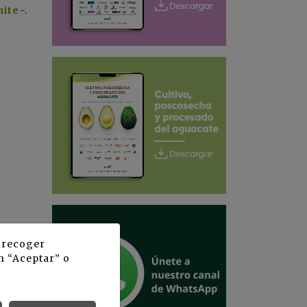
nite
-
.
y recoger
n “Aceptar” o