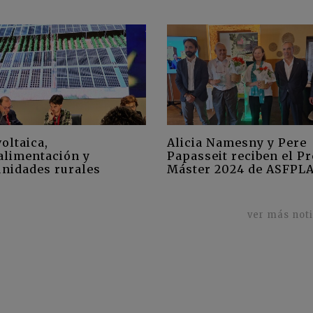
oltaica,
Alicia Namesny y Pere
alimentación y
Papasseit reciben el P
nidades rurales
Máster 2024 de ASFPL
ver más not