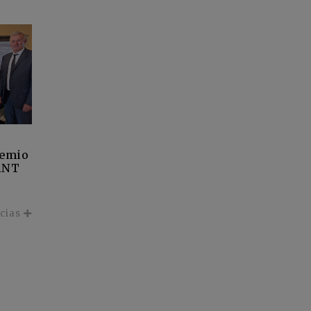
remio
ANT
icias