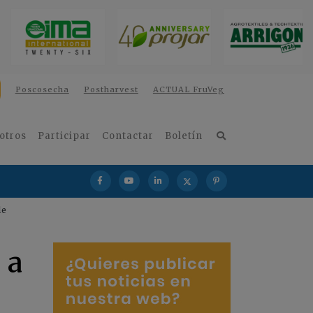
Poscosecha
Postharvest
ACTUAL FruVeg
otros
Participar
Contactar
Boletín
le
 a