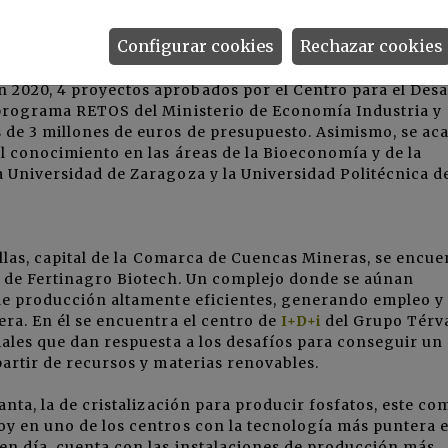
ucho tiempo, de manera autónoma y en colaboración con
Configurar cookies
Rechazar cookies
españolas si no también europeas. En la actualidad tiene
tigación en Biotecnología Aplicada y Sostenibilidad, 3
2020, 4 proyectos aprobados por el Centro para el Desa
 programa RETOS del Ministerio de Economía Industria y
de 3 millones de euros de presupuesto. Asimismo, se ac
l conocimiento en las áreas de la Bioeconomía y de la
a Universidad de Zaragoza y la
Universidad Politécnica d
illas, capital de la Comarca de Cuencas Mineras, se encue
ón de Fertinagro Biotech. Un complejo donde se aúnan
 de producción altamente eficientes, generando empleo y
era. En él se encuentra el centro de
I+D+i
del Grupo Térva
iales que dan respuesta a los desafíos para conseguir un
partir de recursos y materias renovables.
anta, la de cristalización para producir fosfatos, este co
oy en uno de los centros con la tecnología más puntera 
en día, cuenta con las instalaciones de producción más