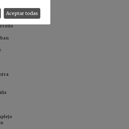
Aceptar todas
 en
rrollo
aban
e
ntra
lis
mplejo
en