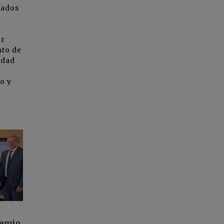
cados
ar
nto de
edad
o y
remio