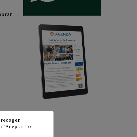
borar
y recoger
n “Aceptar” o