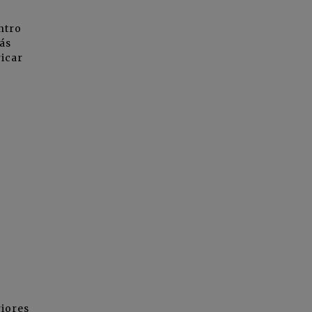
ntro
ás
ricar
riores