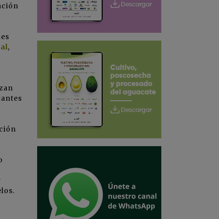
ación
les
al
,
izan
zantes
ación
o
y
los.