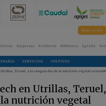
Hazte socio/a
Noticias
Empresas
Productos
Biblioteca
Agenda
Nos
INARIA
SERVICIOS
CULTIVOS
Utrillas, Teruel, a la vanguardia de la nutrición vegetal sostenib
ech en Utrillas, Teruel,
la nutrición vegetal