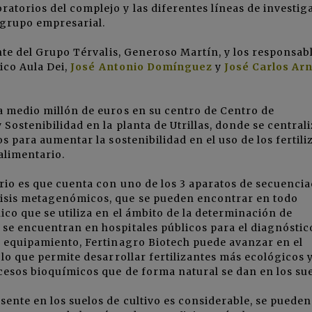
atorios del complejo y las diferentes líneas de investig
 grupo empresarial.
ente del Grupo Térvalis, Generoso Martín, y los responsab
ico Aula Dei
,
José Antonio Domíngu
e
z
y
José Carlos Arn
a medio millón de euros en su centro de Centro de
Sostenibilidad en la planta de Utrillas, donde se central
os para aumentar la sostenibilidad en el uso de los fertili
alimentario.
orio es que cuenta con uno de los 3 aparatos de secuenci
lisis metagenómicos, que se pueden encontrar en todo
ico que se utiliza en el ámbito de la determinación de
 se encuentran en hospitales públicos para el diagnóstic
e equipamiento, Fertinagro Biotech puede avanzar en el
 lo que permite desarrollar fertilizantes más ecológicos 
ocesos bioquímicos que de forma natural se dan en los sue
sente en los suelos de cultivo es considerable, se pueden