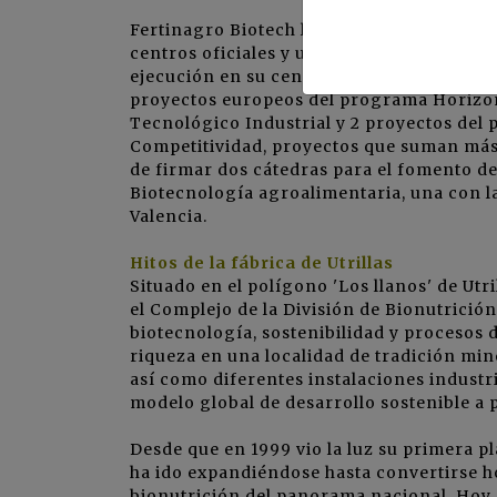
Fertinagro Biotech lleva investigando m
centros oficiales y universidades no sólo 
ejecución en su centro de Centro de Inves
proyectos europeos del programa Horizon 
Tecnológico Industrial y 2 proyectos del
Competitividad, proyectos que suman más 
de firmar dos cátedras para el fomento de
Biotecnología agroalimentaria, una con l
Valencia
.
Hitos de la fábrica de Utrillas
Situado en el polígono 'Los llanos' de Utr
el Complejo de la División de Bionutrici
biotecnología, sostenibilidad y procesos
riqueza en una localidad de tradición min
así como diferentes instalaciones industr
modelo global de desarrollo sostenible a 
Desde que en 1999 vio la luz su primera pl
ha ido expandiéndose hasta convertirse h
bionutrición del panorama nacional. Hoy 