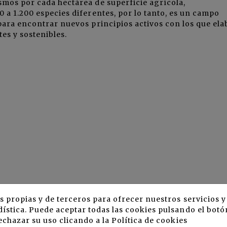
mos por cada hectárea de superficie agrícola,
a 1.200 especies diferentes, por lo tanto, es un campo
para encontrar nuevos principios activos con los que ela
es y sostenibles.
s propias y de terceros para ofrecer nuestros servicios 
ística. Puede aceptar todas las cookies pulsando el botó
echazar su uso clicando a la
Política de cookies