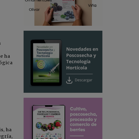
a
se ha
lógica
s, ha
egría,