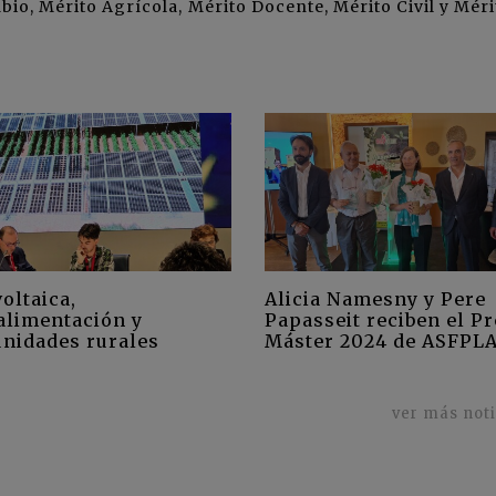
bio, Mérito Agrícola, Mérito Docente, Mérito Civil y Méri
oltaica,
Alicia Namesny y Pere
alimentación y
Papasseit reciben el P
nidades rurales
Máster 2024 de ASFPL
ver más not