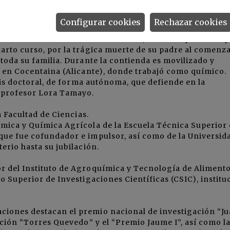
u familia vuelve a Carlet (Valencia) y allí cursa la prim
ibre del Instituto "Luis Vives" de Valencia.
Configurar cookies
Rechazar cookies
icas en la Universidad de Valencia, estudios que tiene q
arto curso, por la trágica muerte de su padre al comenza
 toda su familia. Durante la contienda es movilizado y
o en Cocentaina (Alicante), donde trabajó como químico.
esis doctoral, de forma autónoma, que defiende en la
l profesor Lora Tamayo.
a Facultad de Ciencias.
ímica y Química Agrícola de la Escuela Técnica Superior
que fue cofundador e impulsor, así como de la Universid
erio hasta su jubilación.
r del Instituto de Agroquímica y Tecnología de Aliment
o Superior de Investigaciones Científicas (CSIC), institu
ciones destacan el premio nacional de investigación “Ju
ación “Torres Quevedo” y el “Premio Jaume I”, así como l