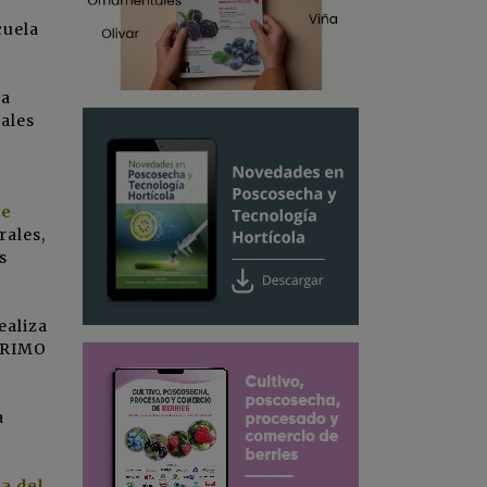
cuela
la
pales
de
rales,
s
ealiza
 PRIMO
a
a del