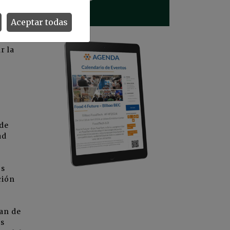
era
Aceptar todas
ue
r la
 de
ad
os
ción
an de
as