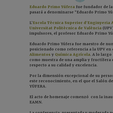
Eduardo Primo Yúfera
fue fundador de la
pasará a denominarse “Eduardo Primo Yú
L’
Escola Tècnica Superior d’Enginyeria 
Universitat Politècnica de València
(
UPV
impulsores, el profesor Eduardo Primo Yú
Eduardo Primo Yúfera fue maestro de num
posicionado como referencia a la UPV en 
Alimentos
y
Química Agrícola
. A lo larg
como muestra de una amplia y fructífera c
respecto a su calidad y excelencia.
Por la dimensión excepcional de su person
este reconocimiento, en el que el Salón
YÚFERA.
El acto de homenaje comenzó con la inau
EAMN.
La conferencia, presentada y moderada p