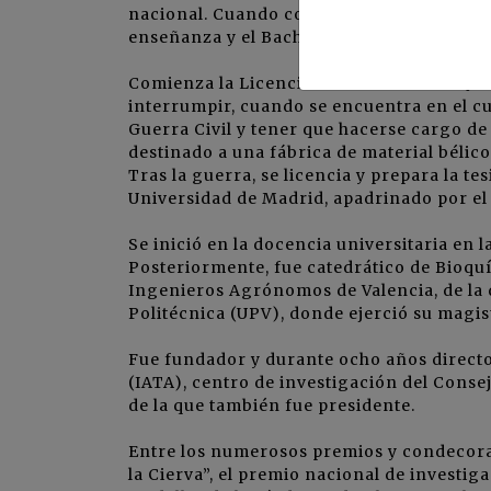
nacional. Cuando contaba con cinco años, s
enseñanza y el Bachillerato, como alumno l
Comienza la Licenciatura en Ciencias Quím
interrumpir, cuando se encuentra en el cu
Guerra Civil y tener que hacerse cargo de
destinado a una fábrica de material bélic
Tras la guerra, se licencia y prepara la t
Universidad de Madrid, apadrinado por e
Se inició en la docencia universitaria en l
Posteriormente, fue catedrático de Bioqu
Ingenieros Agrónomos de Valencia, de la 
Politécnica (UPV), donde ejerció su magist
Fue fundador y durante ocho años directo
(IATA), centro de investigación del Consej
de la que también fue presidente.
Entre los numerosos premios y condecora
la Cierva”, el premio nacional de investig