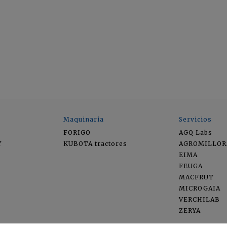
Maquinaria
Servicios
FORIGO
AGQ Labs
Y
KUBOTA tractores
AGROMILLOR
EIMA
FEUGA
MACFRUT
MICROGAIA
VERCHILAB
ZERYA