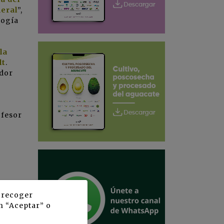
neral
”,
logía
la
lt
.
ador
ofesor
y recoger
n “Aceptar” o