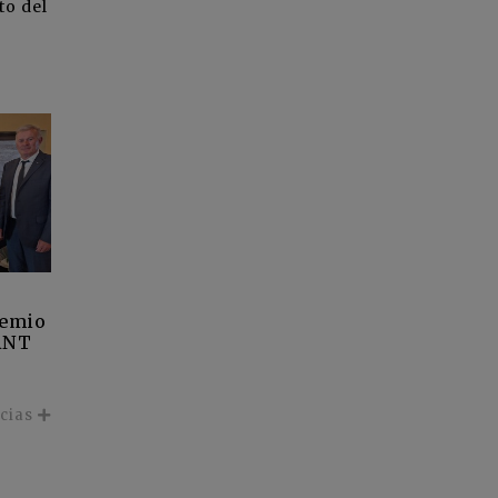
to del
remio
ANT
icias