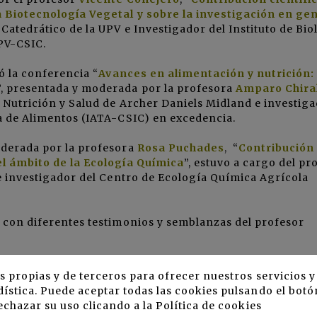
a Biotecnología Vegetal y sobre la investigación en ge
, Catedrático de la UPV e Investigador del Instituto de Bio
PV-CSIC.
ó la conferencia “
Avances en alimentación y nutrición: 
”, presentada y moderada por la profesora
Amparo Chira
 Nutrición y Salud de
Archer Daniels Midland
e investig
a de Alimentos (
IATA-CSIC
) en excedencia.
oderada por la profesora
Rosa Puchades
,
“
Contribución
el ámbito de la Ecología Química
”, estuvo a cargo del pr
 e investigador del Centro de Ecología Química Agrícola
e con diferentes testimonios y semblanzas del profesor
ncisco José Mora Mas
, rector de la UPV.
s propias y de terceros para ofrecer nuestros servicios 
ística. Puede aceptar todas las cookies pulsando el botó
echazar su uso clicando a la
Política de cookies
 de 1918, donde su padre estaba destinado como maestro