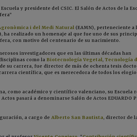
 Escuela y presidente del
CSIC
. El
Salón de Actos de la Es
fera”
Agronòmica i del Medi Natural
(
EAMN
), perteneciente a 
), ha realizado un homenaje al que fue uno de sus princi
fera, con motivo del centenario de su nacimiento.
erosos investigadores que en las últimas décadas han
disciplinas como la
Biotecnología Vegetal
,
Tecnología 
o de su carrera, fue director de más de ochenta tesis docto
arrera científica, que es merecedora de todos los elogio
a, como académico y científico valenciano, su Escuela r
 de Actos pasará a denominarse Salón de Actos EDUARDO
guración, a cargo de
Alberto San Bautista
, director de l
or el profesor
Vicente Conejero
, “
Contribución científic