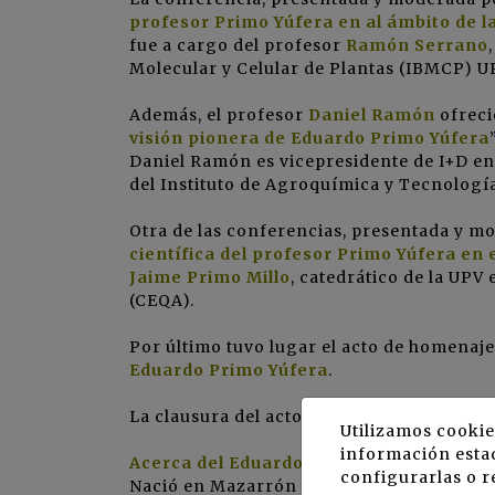
profesor Primo Yúfera en al ámbito de l
fue a cargo del profesor
Ramón Serrano
Molecular y Celular de Plantas (
IBMCP
) U
Además, el profesor
Daniel Ramón
ofreci
visión pionera de Eduardo Primo Yúfera
Daniel Ramón es vicepresidente de I+D en
del Instituto de Agroquímica y Tecnologí
Otra de las conferencias, presentada y m
científica del profesor Primo Yúfera en 
Jaime Primo Millo
, catedrático de la UPV
(
CEQA
).
Por último tuvo lugar el acto de homenaj
Eduardo Primo Yúfera
.
La clausura del acto corrió a cargo de
Fra
Utilizamos cookie
información estad
Acerca del Eduardo Primo Yúfera
configurarlas o r
Nació en Mazarrón (Murcia) el 1 de abril