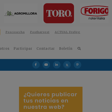
Poscosecha
Postharvest
ACTUAL FruVeg
otros
Participar
Contactar
Boletín