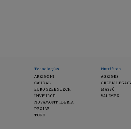
Tecnologías
Nutrifitos
ARRIGONI
AGRIGES
CAUDAL
GREEN LEGAC
EUROGREENTECH
MASSÓ
INVEUROP
VALIMEX
NOVAMONT IBERIA
PROJAR
TORO