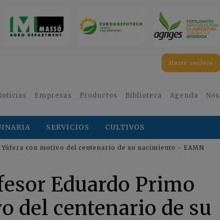
Hazte socio/a
Noticias
Empresas
Productos
Biblioteca
Agenda
Nos
INARIA
SERVICIOS
CULTIVOS
Yúfera con motivo del centenario de su nacimiento - EAMN
fesor Eduardo Primo
o del centenario de su