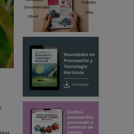
e
 azar