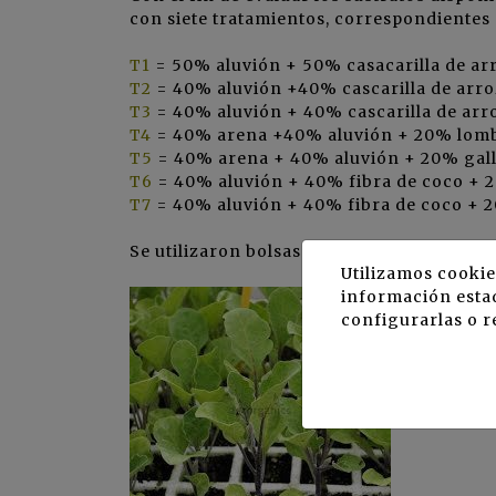
con siete tratamientos, correspondientes 
T1
= 50% aluvión + 50% casacarilla de ar
T2
= 40% aluvión +40% cascarilla de arr
T3
= 40% aluvión + 40% cascarilla de arr
T4
= 40% arena +40% aluvión + 20% lom
T5
= 40% arena + 40% aluvión + 20% gal
T6
= 40% aluvión + 40% fibra de coco +
T7
= 40% aluvión + 40% fibra de coco + 20
Se utilizaron bolsas de polipropileno de 6
Utilizamos cookie
información estad
configurarlas o r
Los sustrat