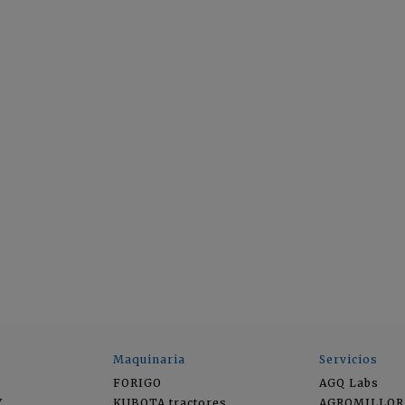
Maquinaria
Servicios
FORIGO
AGQ Labs
Y
KUBOTA tractores
AGROMILLOR