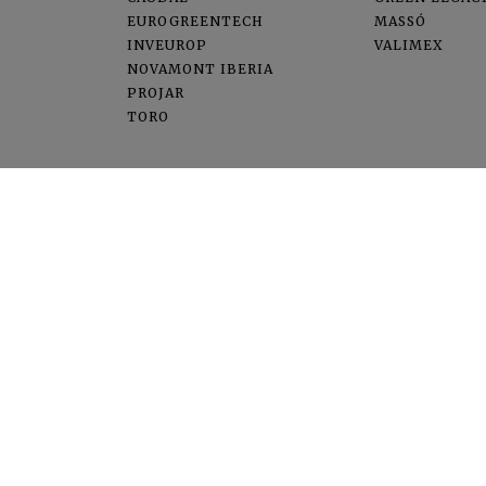
EUROGREENTECH
MASSÓ
INVEUROP
VALIMEX
NOVAMONT IBERIA
PROJAR
TORO