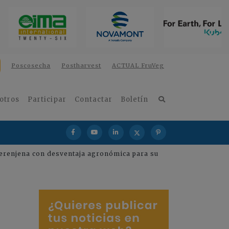
Poscosecha
Postharvest
ACTUAL FruVeg
otros
Participar
Contactar
Boletín
 berenjena con desventaja agronómica para su