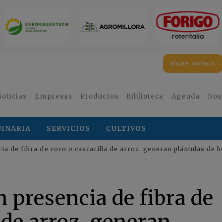
Hazte socio/a
Noticias
Empresas
Productos
Biblioteca
Agenda
Nos
INARIA
SERVICIOS
CULTIVOS
ia de fibra de coco o cascarilla de arroz, generan plántulas de
n presencia de fibra de
 de arroz, generan