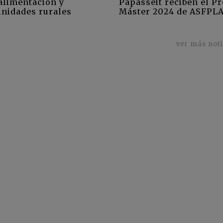
alimentación y
Papasseit reciben el P
nidades rurales
Máster 2024 de ASFPL
ver más not