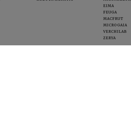
EIMA
FEUGA
MACFRUT
MICROGAIA
VERCHILAB
ZERYA