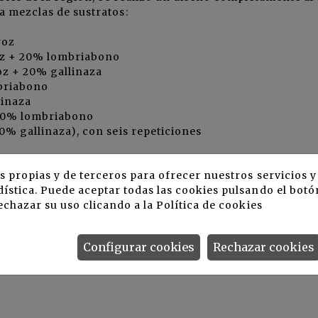
a mezclas de sustratos:
roz
oz + 20% lombriabono
oz + 20% gallinaza
briabono
linaza
 20% lombriabono
% gallinaza), con seis repeticiones
 x 8 pulgadas y semillas del cultivar CO-029.
s propias y de terceros para ofrecer nuestros servicios 
ística. Puede aceptar todas las cookies pulsando el botó
echazar su uso clicando a la
Política de cookies
Configurar cookies
Rechazar cookies
os constituidos por mezcla de lombriabono o gallinaza, a