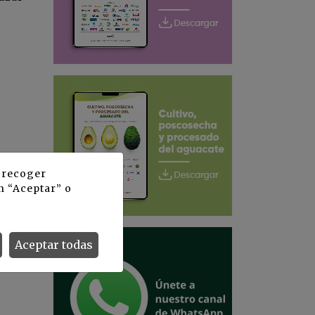
y recoger
n “Aceptar” o
Aceptar todas
rena y