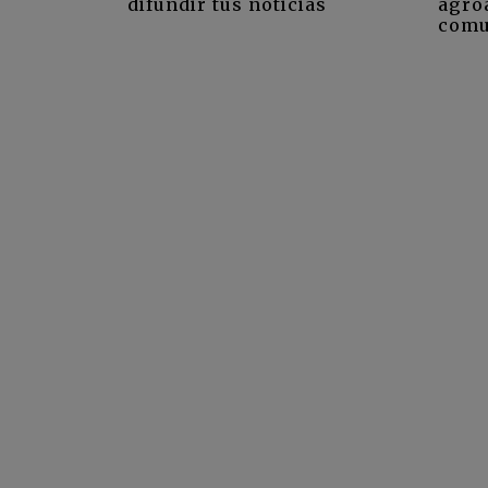
difundir tus noticias
agro
comu