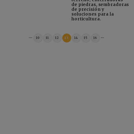
de piedras, sembradoras
de precisión y
soluciones para la
horticultura.
...
...
10
11
12
13
14
15
16