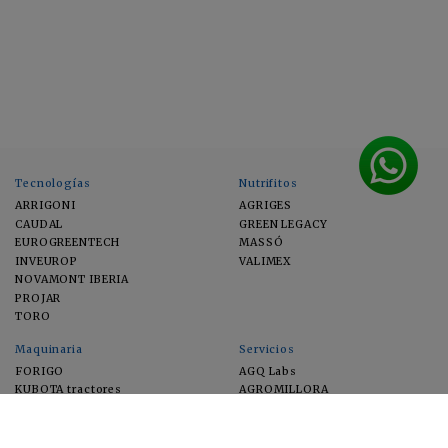
Tecnologías
Nutrifitos
ARRIGONI
AGRIGES
CAUDAL
GREEN LEGACY
EUROGREENTECH
MASSÓ
INVEUROP
VALIMEX
NOVAMONT IBERIA
PROJAR
TORO
Maquinaria
Servicios
FORIGO
AGQ Labs
KUBOTA tractores
AGROMILLORA
EIMA
FEUGA
MACFRUT