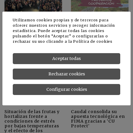
Utilizamos cookies propias y de terceros para
La primera Jornada del
El IVIA desarrollará siete
ofrecer nuestros servicios y recoger información
Área Vegetal del IRTA
proyectos de
estadística. Puede aceptar todas las cookies
consolida una
cooperación
pulsando el botón “Aceptar” o configurarlas o
investigación
innovadores para el
rechazar su uso clicando a la
Política de cookies
colaborativa y
sector agrario y
estratégica
agroalimentario
valenciano en los
próximos dos años
Aceptar todas
Rechazar cookies
Configurar cookies
Situación de las frutas y
Caudal consolida su
hortalizas frente a
apuesta tecnológica en
condiciones de estrés
FIMA gracias a ‘CU
por bajas temperaturas
Protect’
y el efecto de los