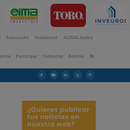
Poscosecha
Postharvest
ACTUAL FruVeg
otros
Participar
Contactar
Boletín