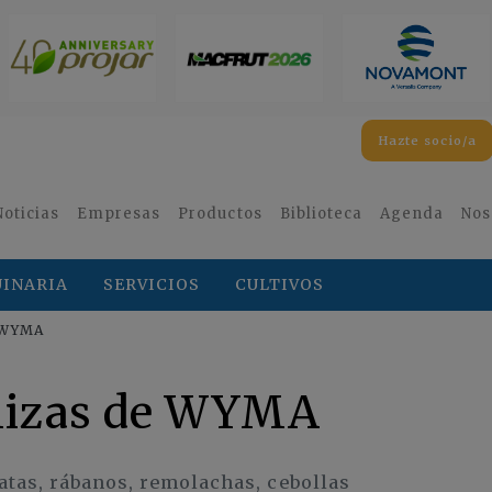
Hazte socio/a
Noticias
Empresas
Productos
Biblioteca
Agenda
Nos
INARIA
SERVICIOS
CULTIVOS
e WYMA
alizas de WYMA
atas, rábanos, remolachas, cebollas