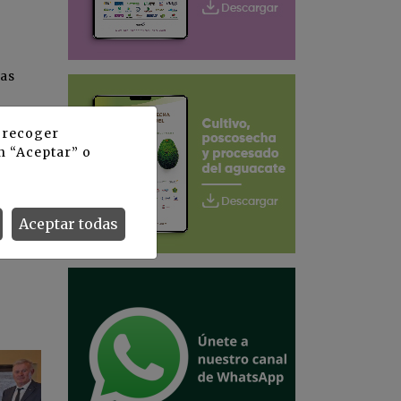
has
y recoger
el
n “Aceptar” o
sta el
Aceptar todas
e y