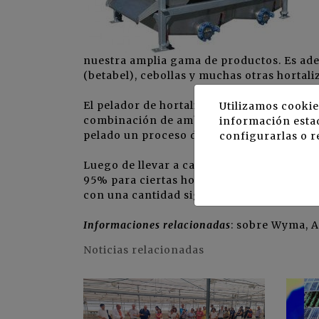
nuestra amplia gama de productos. Es ade
(betabel), cebollas y muchas otras hortali
El pelador de hortalizas puede configura
Utilizamos cookie
combinación de ambos. También está dispo
información estad
pelado un proceso de flujo continuo.
configurarlas o r
Luego de llevar a cabo una gran cantidad
95% para ciertas hortalizas, dicen los e
con una cantidad significativamente meno
Informaciones relacionadas
: sobre
Wyma, 
Noticias relacionadas