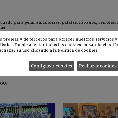
cuado para pelar zanahorias, patatas, rábanos, remolac
zas.
rse con cepillos diseñados a medida, carborundo o una
s propias y de terceros para ofrecer nuestros servicios 
nible con o sin una barrena de control de flujo, siendo 
ística. Puede aceptar todas las cookies pulsando el botó
echazar su uso clicando a la
Política de cookies
 de pruebas, hemos llegado a obtener rendimientos de ha
Configurar cookies
Rechazar cookies
xpertos de Wyma, aumentando su período de vida en estant
r de reprocesado a realizarse en el producto final.
AQUÍ