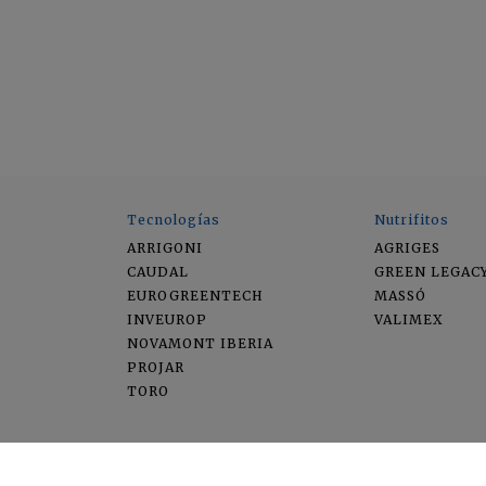
Tecnologías
Nutrifitos
ARRIGONI
AGRIGES
CAUDAL
GREEN LEGAC
EUROGREENTECH
MASSÓ
INVEUROP
VALIMEX
NOVAMONT IBERIA
PROJAR
TORO