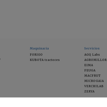
Maquinaria
Servicios
FORIGO
AGQ Labs
Y
KUBOTA tractores
AGROMILLOR
EIMA
FEUGA
MACFRUT
MICROGAIA
VERCHILAB
ZERYA