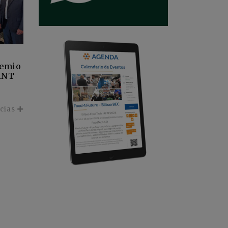
remio
ANT
icias