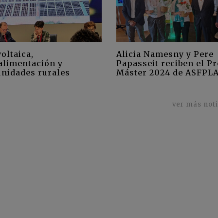
oltaica,
Alicia Namesny y Pere
alimentación y
Papasseit reciben el P
nidades rurales
Máster 2024 de ASFPL
ver más not