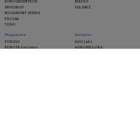
EUROGREENTECH
MASSÓ
INVEUROP
VALIMEX
NOVAMONT IBERIA
PROJAR
TORO
Maquinaria
Servicios
FORIGO
AGQ Labs
KUBOTA tractores
AGROMILLORA
EIMA
FEUGA
MACFRUT
MICROGAIA
VERCHILAB
ZERYA
Cultivos
EUROSEMILLAS