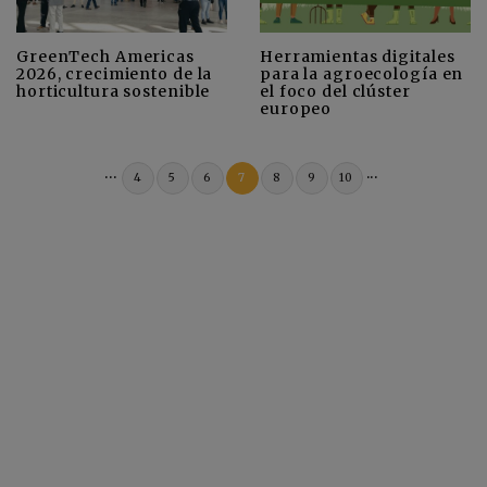
GreenTech Americas
Herramientas digitales
2026, crecimiento de la
para la agroecología en
horticultura sostenible
el foco del clúster
europeo
...
...
4
5
6
7
8
9
10