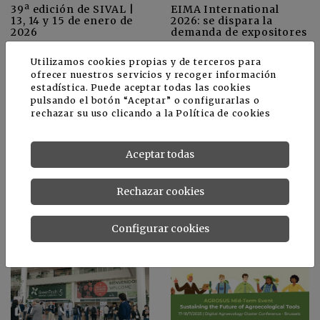
39ª edición de SIVAL |
EIMA International
13, 14 y 15 de enero de
2026: se dispara la
2026
demanda de expositores
Utilizamos cookies propias y de terceros para
ofrecer nuestros servicios y recoger información
estadística. Puede aceptar todas las cookies
pulsando el botón “Aceptar” o configurarlas o
rechazar su uso clicando a la
Política de cookies
Aceptar todas
Fruit Logistica 2026: La
Nace el Premio de
inteligencia artificial es
Ecología 2026 del
el factor decisivo
Instituto Juan Belmonte
Rechazar cookies
y Legados para
dignificar el cuidado de
la tierra y su
Configurar cookies
conservación