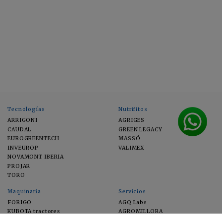
Tecnologías
Nutrifitos
ARRIGONI
AGRIGES
CAUDAL
GREEN LEGACY
EUROGREENTECH
MASSÓ
INVEUROP
VALIMEX
NOVAMONT IBERIA
PROJAR
TORO
Maquinaria
Servicios
FORIGO
AGQ Labs
KUBOTA tractores
AGROMILLORA
EIMA