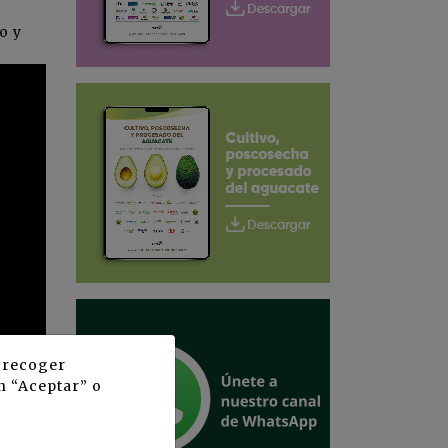
o y
y recoger
n “Aceptar” o