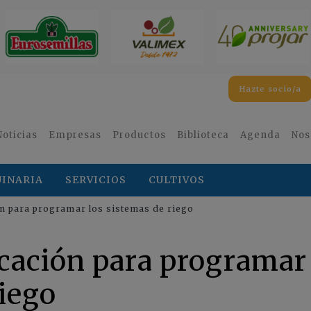
Hazte socio/a
Noticias
Empresas
Productos
Biblioteca
Agenda
Nos
INARIA
SERVICIOS
CULTIVOS
ión para programar los sistemas de riego
icación para programar
riego