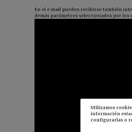
En el e:mail pueden recibirse también in
demás parámetros seleccionados por los 
Utilizamos cookie
información estad
configurarlas o r