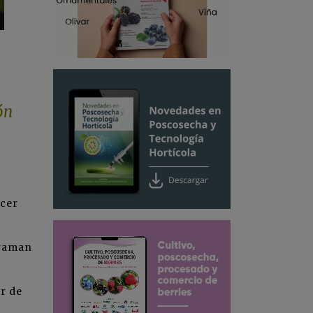
ón
ocer
graman
r de