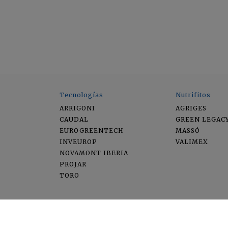
Tecnologías
Nutrifitos
ARRIGONI
AGRIGES
CAUDAL
GREEN LEGAC
EUROGREENTECH
MASSÓ
INVEUROP
VALIMEX
NOVAMONT IBERIA
PROJAR
TORO