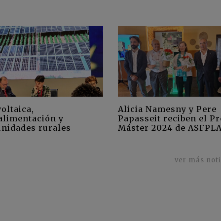
oltaica,
Alicia Namesny y Pere
alimentación y
Papasseit reciben el P
nidades rurales
Máster 2024 de ASFPL
ver más not