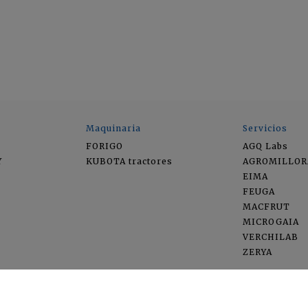
Maquinaria
Servicios
FORIGO
AGQ Labs
Y
KUBOTA tractores
AGROMILLOR
EIMA
FEUGA
MACFRUT
MICROGAIA
VERCHILAB
ZERYA