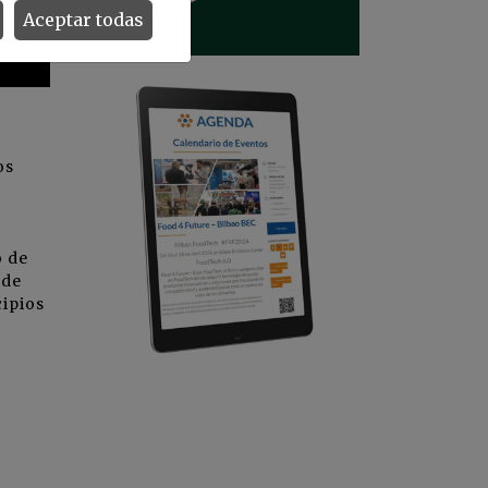
Aceptar todas
os
o de
 de
cipios