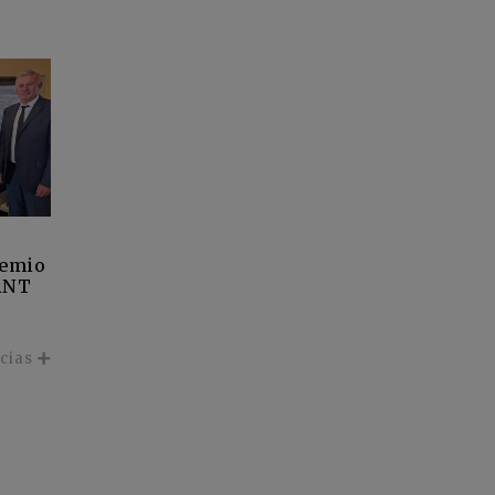
remio
ANT
icias