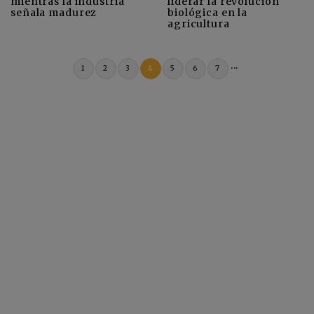
mientras la industria
liderar la revolución
señala madurez
biológica en la
agricultura
...
1
2
3
4
5
6
7