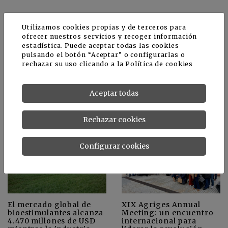
Utilizamos cookies propias y de terceros para
ofrecer nuestros servicios y recoger información
estadística. Puede aceptar todas las cookies
pulsando el botón “Aceptar” o configurarlas o
rechazar su uso clicando a la
Política de cookies
Sevilla acogerá la
Investigadores
segunda edición de los
españoles demuestran
Aceptar todas
Premios AgroInfluye
el valor biotecnológico
de los subproductos del
olivar
Rechazar cookies
Configurar cookies
El mercado global de
XIX Agriges Annual
bioestimulantes alcanza
Meeting: un encuentro
4.470 millones de USD
internacional para