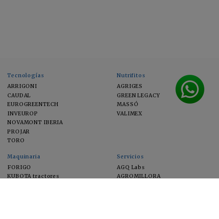
Tecnologías
Nutrifitos
ARRIGONI
AGRIGES
CAUDAL
GREEN LEGACY
EUROGREENTECH
MASSÓ
INVEUROP
VALIMEX
NOVAMONT IBERIA
PROJAR
TORO
Maquinaria
Servicios
FORIGO
AGQ Labs
KUBOTA tractores
AGROMILLORA
EIMA
FEUGA
MACFRUT
MICROGAIA