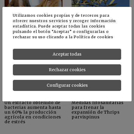
Utilizamos cookies propias y de terceros para
ofrecer nuestros servicios y recoger información
El XI Congreso
Evaluación de la
estadística. Puede aceptar todas las cookies
Internacional de Frutos
actividad antifúngica de
pulsando el botón “Aceptar” o configurarlas o
Rojos se celebrará los
un extracto acuoso de
rechazar su uso clicando a la
Política de cookies
días 17 y 18 de junio en
cebolla frente a
la Casa Colón de Huelva
Verticillium dahliae en
olivo
Aceptar todas
Rechazar cookies
Configurar cookies
Un extracto obtenido de
Medidas fitosanitarias
bacterias aumenta hasta
para frenar la
un 60% la producción
expansión de Thrips
agrícola en condiciones
parvispinus
de estrés