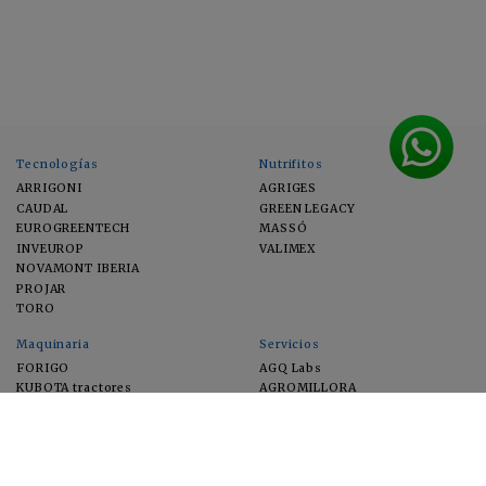
Tecnologías
Nutrifitos
ARRIGONI
AGRIGES
CAUDAL
GREEN LEGACY
EUROGREENTECH
MASSÓ
INVEUROP
VALIMEX
NOVAMONT IBERIA
PROJAR
TORO
Maquinaria
Servicios
FORIGO
AGQ Labs
KUBOTA tractores
AGROMILLORA
EIMA
FEUGA
MACFRUT
MICROGAIA